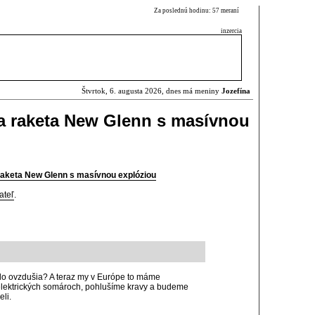
Za poslednú hodinu: 57 meraní
inzercia
Štvrtok, 6. augusta 2026, dnes má meniny
Jozefína
a raketa New Glenn s masívnou
raketa New Glenn s masívnou explóziou
ateľ
.
 do ovzdušia? A teraz my v Európe to máme
elektrických somároch, pohlušíme kravy a budeme
eli.