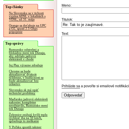
Meno:
Top články
Na Slovensku sa v tichosti
vypína ADSL v lokalitách s
Titulok:
VDSL, už 31. mája
Orange sa doťahuje na UPC
a O2, spustí 2.5 Gbps
pripojenie
Text:
Top správy
Rumunsko odstrelmi a
blokádou mení tok Dunaja,
aby udržalo jadrovú
elektráreň v chode
Joj Play výrazne zdražuje
Chrome sa bude
aktualizovať dvakrát
týždenne, v budúcnosti sa
bude aktualizovať bez
reštartov
Prihláste sa
a povoľte si emailové notifiká
Slovensko.sk má opäť
technické problémy
Maďarsko jadrovú elektráreň
nakoniec kompletne
neodstavilo, Rumunsko mení
tok Dunaja
Železnice znižujú kvôli teplu
rýchlosť iba na 50 km/h,
spôsobuje to meškanie
V Poľsku spustili takmer