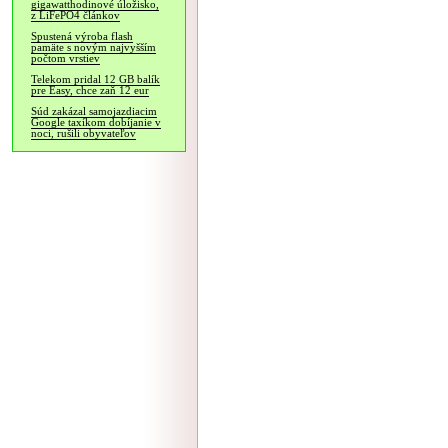
gigawatthodinové úložisko,
z LiFePO4 článkov
Spustená výroba flash
pamäte s novým najvyšším
počtom vrstiev
Telekom pridal 12 GB balík
pre Easy, chce zaň 12 eur
Súd zakázal samojazdiacim
Google taxíkom dobíjanie v
noci, rušili obyvateľov