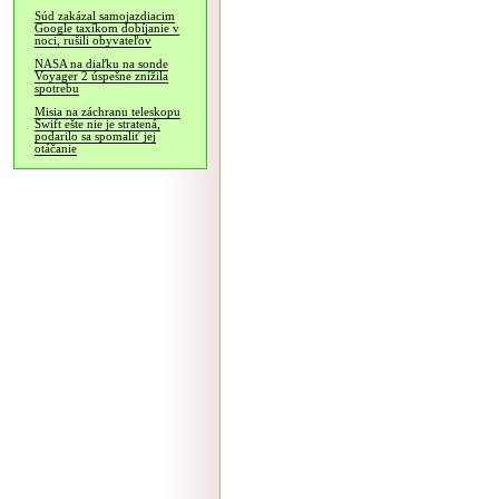
Súd zakázal samojazdiacim
Google taxíkom dobíjanie v
noci, rušili obyvateľov
NASA na diaľku na sonde
Voyager 2 úspešne znížila
spotrebu
Misia na záchranu teleskopu
Swift ešte nie je stratená,
podarilo sa spomaliť jej
otáčanie