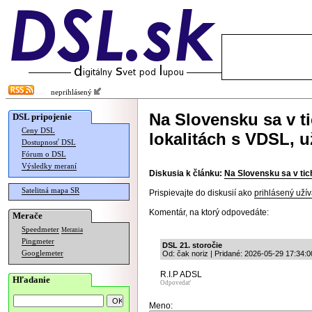
neprihlásený
Na Slovensku sa v t
DSL pripojenie
Ceny DSL
lokalitách s VDSL, u
Dostupnosť DSL
Fórum o DSL
Výsledky meraní
Diskusia k článku:
Na Slovensku sa v tic
Satelitná mapa SR
Prispievajte do diskusií ako
prihlásený užív
Komentár, na ktorý odpovedáte:
Merače
Speedmeter
Merania
Pingmeter
DSL 21. storočie
Googlemeter
Od: čak noriz | Pridané: 2026-05-29 17:34:0
R.I.P ADSL
Hľadanie
Odpovedať
Meno: