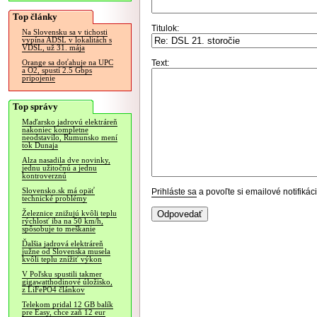
Top články
Titulok:
Na Slovensku sa v tichosti
vypína ADSL v lokalitách s
VDSL, už 31. mája
Text:
Orange sa doťahuje na UPC
a O2, spustí 2.5 Gbps
pripojenie
Top správy
Maďarsko jadrovú elektráreň
nakoniec kompletne
neodstavilo, Rumunsko mení
tok Dunaja
Alza nasadila dve novinky,
jednu užitočnú a jednu
kontroverznú
Slovensko.sk má opäť
Prihláste sa
a povoľte si emailové notifiká
technické problémy
Železnice znižujú kvôli teplu
rýchlosť iba na 50 km/h,
spôsobuje to meškanie
Ďalšia jadrová elektráreň
južne od Slovenska musela
kvôli teplu znížiť výkon
V Poľsku spustili takmer
gigawatthodinové úložisko,
z LiFePO4 článkov
Telekom pridal 12 GB balík
pre Easy, chce zaň 12 eur