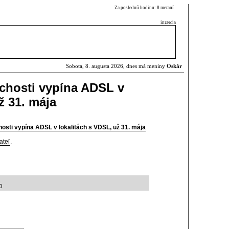
Za poslednú hodinu: 8 meraní
inzercia
Sobota, 8. augusta 2026, dnes má meniny
Oskár
ichosti vypína ADSL v
ž 31. mája
hosti vypína ADSL v lokalitách s VDSL, už 31. mája
ateľ
.
0