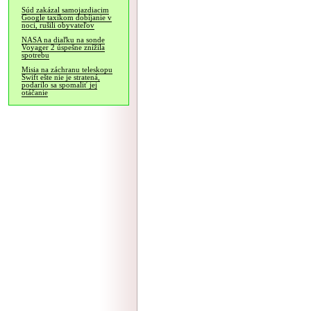
Súd zakázal samojazdiacim
Google taxíkom dobíjanie v
noci, rušili obyvateľov
NASA na diaľku na sonde
Voyager 2 úspešne znížila
spotrebu
Misia na záchranu teleskopu
Swift ešte nie je stratená,
podarilo sa spomaliť jej
otáčanie