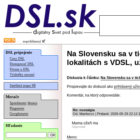
neprihlásený
Na Slovensku sa v t
DSL pripojenie
Ceny DSL
lokalitách s VDSL, u
Dostupnosť DSL
Fórum o DSL
Výsledky meraní
Diskusia k článku:
Na Slovensku sa v tic
Satelitná mapa SR
Prispievajte do diskusií ako
prihlásený užív
Komentár, na ktorý odpovedáte:
Merače
Speedmeter
Merania
Pingmeter
Re: nostalgia
Googlemeter
Od: Martinccc | Pridané: 2026-05-29 22:12:
Mama ožeň ma
Hľadanie
Odpovedať
Meno: