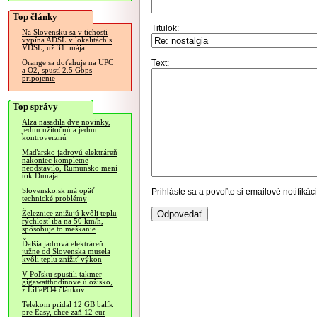
Top články
Titulok:
Na Slovensku sa v tichosti
vypína ADSL v lokalitách s
VDSL, už 31. mája
Text:
Orange sa doťahuje na UPC
a O2, spustí 2.5 Gbps
pripojenie
Top správy
Alza nasadila dve novinky,
jednu užitočnú a jednu
kontroverznú
Maďarsko jadrovú elektráreň
nakoniec kompletne
neodstavilo, Rumunsko mení
tok Dunaja
Slovensko.sk má opäť
Prihláste sa
a povoľte si emailové notifiká
technické problémy
Železnice znižujú kvôli teplu
rýchlosť iba na 50 km/h,
spôsobuje to meškanie
Ďalšia jadrová elektráreň
južne od Slovenska musela
kvôli teplu znížiť výkon
V Poľsku spustili takmer
gigawatthodinové úložisko,
z LiFePO4 článkov
Telekom pridal 12 GB balík
pre Easy, chce zaň 12 eur