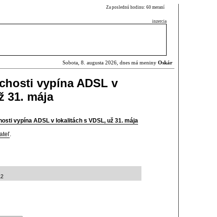
Za poslednú hodinu: 60 meraní
inzercia
Sobota, 8. augusta 2026, dnes má meniny
Oskár
ichosti vypína ADSL v
ž 31. mája
hosti vypína ADSL v lokalitách s VDSL, už 31. mája
ateľ
.
12