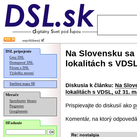
neprihlásený
Na Slovensku sa 
DSL pripojenie
Ceny DSL
lokalitách s VDSL
Dostupnosť DSL
Fórum o DSL
Výsledky meraní
Satelitná mapa SR
Diskusia k článku:
Na Slove
lokalitách s VDSL, už 31. m
Merače
Speedmeter
Merania
Prispievajte do diskusií ako
p
Pingmeter
Googlemeter
Komentár, na ktorý odpovedá
Hľadanie
Re: nostalgia