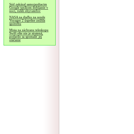
Súd zakázal samojazdiacim
Google taxíkom dobíjanie v
noci, rušili obyvateľov
NASA na diaľku na sonde
Voyager 2 úspešne znížila
spotrebu
Misia na záchranu teleskopu
Swift ešte nie je stratená,
podarilo sa spomaliť jej
otáčanie