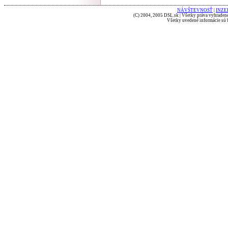
NÁVŠTEVNOSŤ
|
INZE
(C) 2004, 2005 DSL.sk | Všetky práva vyhradené
Všetky uvedené informácie sú b