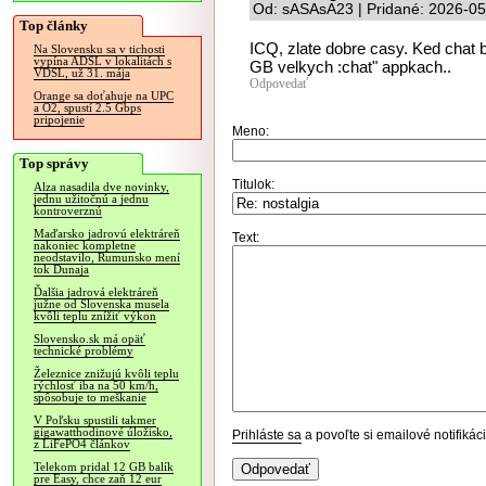
Od: sASAsA23 | Pridané: 2026-05
Top články
ICQ, zlate dobre casy. Ked chat b
Na Slovensku sa v tichosti
vypína ADSL v lokalitách s
GB velkych :chat" appkach..
VDSL, už 31. mája
Odpovedať
Orange sa doťahuje na UPC
a O2, spustí 2.5 Gbps
pripojenie
Meno:
Top správy
Titulok:
Alza nasadila dve novinky,
jednu užitočnú a jednu
kontroverznú
Maďarsko jadrovú elektráreň
Text:
nakoniec kompletne
neodstavilo, Rumunsko mení
tok Dunaja
Ďalšia jadrová elektráreň
južne od Slovenska musela
kvôli teplu znížiť výkon
Slovensko.sk má opäť
technické problémy
Železnice znižujú kvôli teplu
rýchlosť iba na 50 km/h,
spôsobuje to meškanie
V Poľsku spustili takmer
gigawatthodinové úložisko,
Prihláste sa
a povoľte si emailové notifiká
z LiFePO4 článkov
Telekom pridal 12 GB balík
pre Easy, chce zaň 12 eur