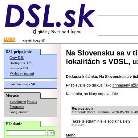
neprihlásený
Na Slovensku sa v t
DSL pripojenie
Ceny DSL
lokalitách s VDSL, u
Dostupnosť DSL
Fórum o DSL
Výsledky meraní
Diskusia k článku:
Na Slovensku sa v tic
Satelitná mapa SR
Prispievajte do diskusií ako
prihlásený užív
Komentár, na ktorý odpovedáte:
Merače
Speedmeter
Merania
Pingmeter
Re: nostalgia
Googlemeter
Od: Vsak dobre | Pridané: 2026-05-30 09:40
Takze telegram nie je socialna siet?
Hľadanie
Odpovedať
Meno: