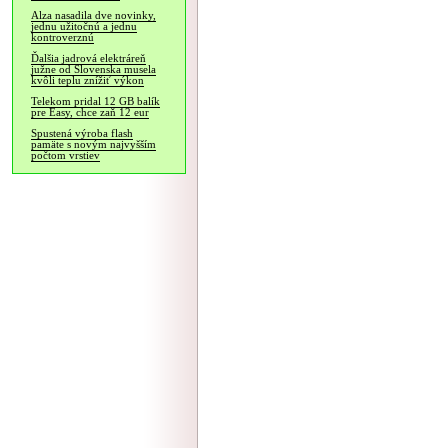
Alza nasadila dve novinky,
jednu užitočnú a jednu
kontroverznú
Ďalšia jadrová elektráreň
južne od Slovenska musela
kvôli teplu znížiť výkon
Telekom pridal 12 GB balík
pre Easy, chce zaň 12 eur
Spustená výroba flash
pamäte s novým najvyšším
počtom vrstiev