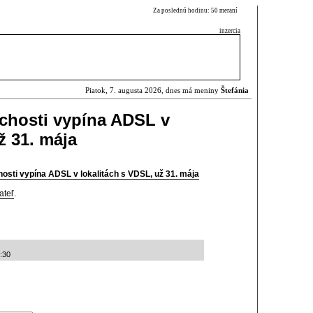
Za poslednú hodinu: 50 meraní
inzercia
Piatok, 7. augusta 2026, dnes má meniny
Štefánia
ichosti vypína ADSL v
ž 31. mája
hosti vypína ADSL v lokalitách s VDSL, už 31. mája
ateľ
.
:30