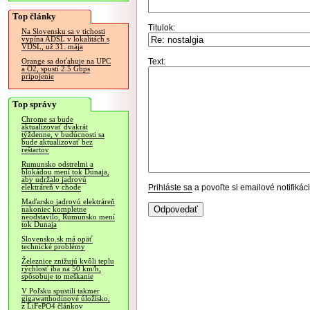
Top články
Titulok:
Na Slovensku sa v tichosti
vypína ADSL v lokalitách s
VDSL, už 31. mája
Text:
Orange sa doťahuje na UPC
a O2, spustí 2.5 Gbps
pripojenie
Top správy
Chrome sa bude
aktualizovať dvakrát
týždenne, v budúcnosti sa
bude aktualizovať bez
reštartov
Rumunsko odstrelmi a
blokádou mení tok Dunaja,
aby udržalo jadrovú
Prihláste sa
a povoľte si emailové notifiká
elektráreň v chode
Maďarsko jadrovú elektráreň
nakoniec kompletne
neodstavilo, Rumunsko mení
tok Dunaja
Slovensko.sk má opäť
technické problémy
Železnice znižujú kvôli teplu
rýchlosť iba na 50 km/h,
spôsobuje to meškanie
V Poľsku spustili takmer
gigawatthodinové úložisko,
z LiFePO4 článkov