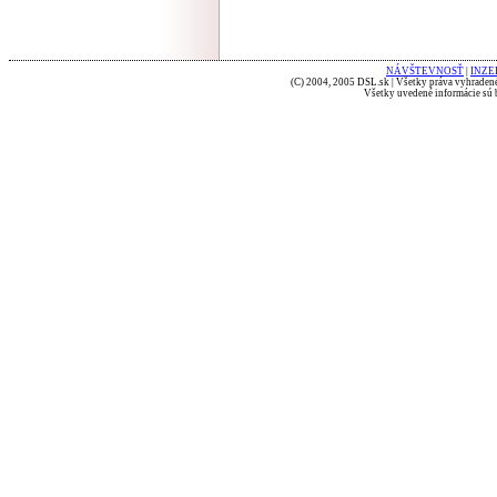
NÁVŠTEVNOSŤ
|
INZE
(C) 2004, 2005 DSL.sk | Všetky práva vyhradené
Všetky uvedené informácie sú b