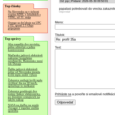
Od: jop | Pridané: 2026-05-30 09:50:01
Top články
papalasi potrebovali do vrecka zakaznik 
Na Slovensku sa v tichosti
Odpovedať
vypína ADSL v lokalitách s
VDSL, už 31. mája
Meno:
Orange sa doťahuje na UPC
a O2, spustí 2.5 Gbps
pripojenie
Titulok:
Top správy
Alza nasadila dve novinky,
jednu užitočnú a jednu
Text:
kontroverznú
Maďarsko jadrovú elektráreň
nakoniec kompletne
neodstavilo, Rumunsko mení
tok Dunaja
Ďalšia jadrová elektráreň
južne od Slovenska musela
kvôli teplu znížiť výkon
Železnice znižujú kvôli teplu
rýchlosť iba na 50 km/h,
spôsobuje to meškanie
Železnice predávajú dve
Prihláste sa
a povoľte si emailové notifiká
tretiny lístkov elektronicky,
po donútení cestujúcich na
takýto nákup
NASA na diaľku na sonde
Voyager 2 úspešne znížila
spotrebu