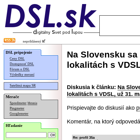
neprihlásený
Na Slovensku sa 
DSL pripojenie
Ceny DSL
lokalitách s VDSL
Dostupnosť DSL
Fórum o DSL
Výsledky meraní
Satelitná mapa SR
Diskusia k článku:
Na Slove
lokalitách s VDSL, už 31. m
Merače
Speedmeter
Merania
Prispievajte do diskusií ako
p
Pingmeter
Googlemeter
Komentár, na ktorý odpovedá
Hľadanie
Re: profil 35a