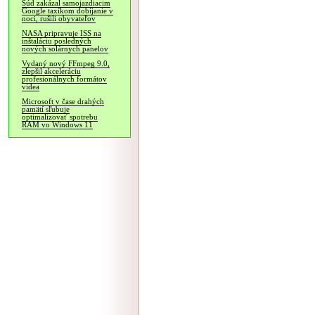
Súd zakázal samojazdiacim
Google taxíkom dobíjanie v
noci, rušili obyvateľov
NASA pripravuje ISS na
inštaláciu posledných
nových solárnych panelov
Vydaný nový FFmpeg 9.0,
zlepšil akceleráciu
profesionálnych formátov
videa
Microsoft v čase drahých
pamätí sľubuje
optimalizovať spotrebu
RAM vo Windows 11