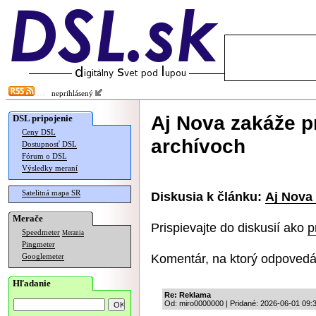
neprihlásený
Aj Nova zakáže p
DSL pripojenie
Ceny DSL
archívoch
Dostupnosť DSL
Fórum o DSL
Výsledky meraní
Satelitná mapa SR
Diskusia k článku:
Aj Nova
Merače
Prispievajte do diskusií ako
p
Speedmeter
Merania
Pingmeter
Komentár, na ktorý odpovedá
Googlemeter
Hľadanie
Re: Reklama
Od: miro0000000 | Pridané: 2026-06-01 09: