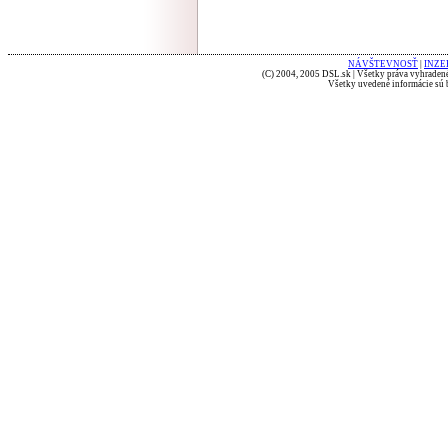
NÁVŠTEVNOSŤ
|
INZE
(C) 2004, 2005 DSL.sk | Všetky práva vyhradené
Všetky uvedené informácie sú b