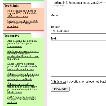
príznačné, že hlupáci musia zakaždým 
Top články
Odpovedať
Na Slovensku sa v tichosti
vypína ADSL v lokalitách s
Meno:
VDSL, už 31. mája
Orange sa doťahuje na UPC
a O2, spustí 2.5 Gbps
pripojenie
Titulok:
Top správy
Text:
Alza nasadila dve novinky,
jednu užitočnú a jednu
kontroverznú
Maďarsko jadrovú elektráreň
nakoniec kompletne
neodstavilo, Rumunsko mení
tok Dunaja
Ďalšia jadrová elektráreň
južne od Slovenska musela
kvôli teplu znížiť výkon
Železnice znižujú kvôli teplu
rýchlosť iba na 50 km/h,
spôsobuje to meškanie
Prihláste sa
a povoľte si emailové notifiká
Železnice predávajú dve
tretiny lístkov elektronicky,
po donútení cestujúcich na
takýto nákup
NASA na diaľku na sonde
Voyager 2 úspešne znížila
spotrebu