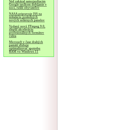
Súd zakázal samojazdiacim
Google taxíkom dobíjanie v
noci, rušili obyvateľov
NASA pripravuje ISS na
inštaláciu posledných
nových solárnych panelov
Vydaný nový FFmpeg 9.0,
zlepšil akceleráciu
profesionálnych formátov
videa
Microsoft v čase drahých
pamätí sľubuje
optimalizovať spotrebu
RAM vo Windows 11