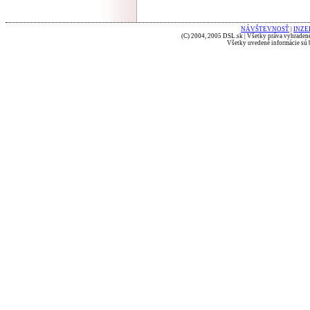
NÁVŠTEVNOSŤ
|
INZE
(C) 2004, 2005 DSL.sk | Všetky práva vyhradené
Všetky uvedené informácie sú b