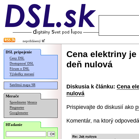
neprihlásený
Cena elektriny je
DSL pripojenie
Ceny DSL
deň nulová
Dostupnosť DSL
Fórum o DSL
Výsledky meraní
Satelitná mapa SR
Diskusia k článku:
Cena ele
nulová
Merače
Speedmeter
Merania
Prispievajte do diskusií ako
p
Pingmeter
Googlemeter
Komentár, na ktorý odpovedá
Hľadanie
Re: Jak nulova