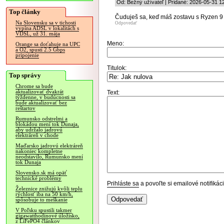
Od: Bežný užívateľ | Pridané: 2026-05-31 1
Top články
Čuduješ sa, keď máš zostavu s Ryzen
Na Slovensku sa v tichosti
Odpovedať
vypína ADSL v lokalitách s
VDSL, už 31. mája
Meno:
Orange sa doťahuje na UPC
a O2, spustí 2.5 Gbps
pripojenie
Titulok:
Top správy
Chrome sa bude
aktualizovať dvakrát
Text:
týždenne, v budúcnosti sa
bude aktualizovať bez
reštartov
Rumunsko odstrelmi a
blokádou mení tok Dunaja,
aby udržalo jadrovú
elektráreň v chode
Maďarsko jadrovú elektráreň
nakoniec kompletne
neodstavilo, Rumunsko mení
tok Dunaja
Slovensko.sk má opäť
technické problémy
Prihláste sa
a povoľte si emailové notifiká
Železnice znižujú kvôli teplu
rýchlosť iba na 50 km/h,
spôsobuje to meškanie
V Poľsku spustili takmer
gigawatthodinové úložisko,
z LiFePO4 článkov