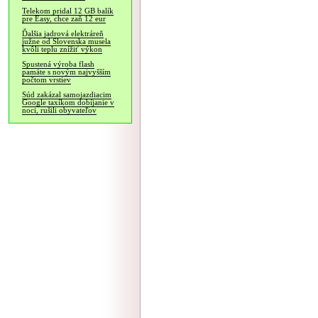
Telekom pridal 12 GB balík
pre Easy, chce zaň 12 eur
Ďalšia jadrová elektráreň
južne od Slovenska musela
kvôli teplu znížiť výkon
Spustená výroba flash
pamäte s novým najvyšším
počtom vrstiev
Súd zakázal samojazdiacim
Google taxíkom dobíjanie v
noci, rušili obyvateľov