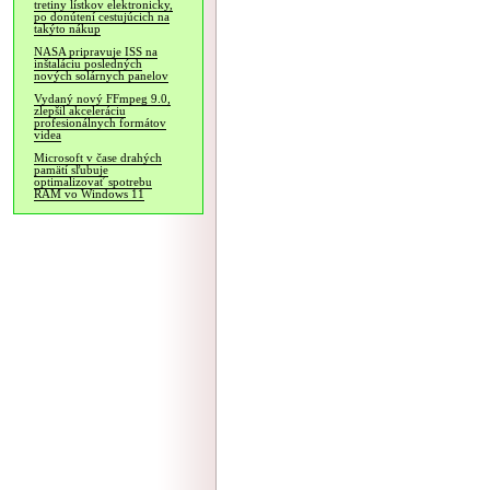
tretiny lístkov elektronicky,
po donútení cestujúcich na
takýto nákup
NASA pripravuje ISS na
inštaláciu posledných
nových solárnych panelov
Vydaný nový FFmpeg 9.0,
zlepšil akceleráciu
profesionálnych formátov
videa
Microsoft v čase drahých
pamätí sľubuje
optimalizovať spotrebu
RAM vo Windows 11