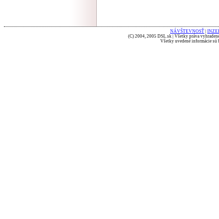
NÁVŠTEVNOSŤ
|
INZE
(C) 2004, 2005 DSL.sk | Všetky práva vyhradené
Všetky uvedené informácie sú b