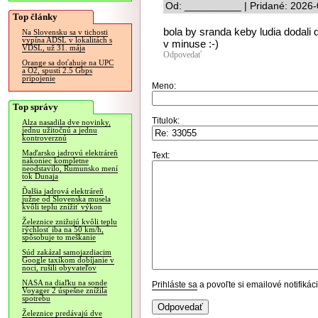
Od: __________ | Pridané: 2026-
Top články
bola by sranda keby ludia dodali d
Na Slovensku sa v tichosti
vypína ADSL v lokalitách s
v minuse :-)
VDSL, už 31. mája
Odpovedať
Orange sa doťahuje na UPC
a O2, spustí 2.5 Gbps
pripojenie
Meno:
Top správy
Titulok:
Alza nasadila dve novinky,
jednu užitočnú a jednu
kontroverznú
Maďarsko jadrovú elektráreň
Text:
nakoniec kompletne
neodstavilo, Rumunsko mení
tok Dunaja
Ďalšia jadrová elektráreň
južne od Slovenska musela
kvôli teplu znížiť výkon
Železnice znižujú kvôli teplu
rýchlosť iba na 50 km/h,
spôsobuje to meškanie
Súd zakázal samojazdiacim
Google taxíkom dobíjanie v
noci, rušili obyvateľov
NASA na diaľku na sonde
Prihláste sa
a povoľte si emailové notifiká
Voyager 2 úspešne znížila
spotrebu
Železnice predávajú dve