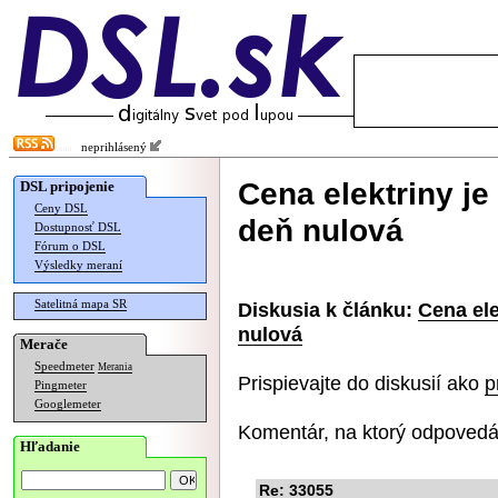
neprihlásený
Cena elektriny je
DSL pripojenie
Ceny DSL
deň nulová
Dostupnosť DSL
Fórum o DSL
Výsledky meraní
Satelitná mapa SR
Diskusia k článku:
Cena ele
nulová
Merače
Speedmeter
Merania
Prispievajte do diskusií ako
p
Pingmeter
Googlemeter
Komentár, na ktorý odpovedá
Hľadanie
Re: 33055