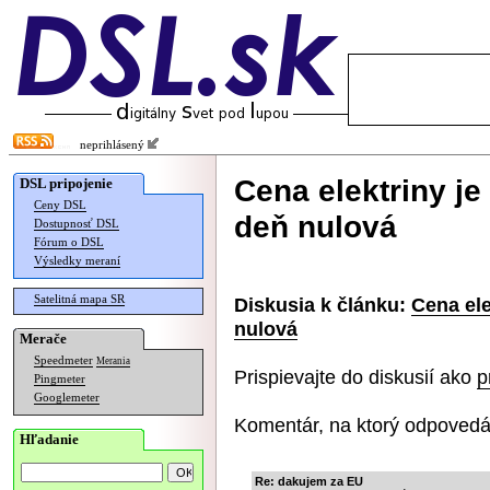
neprihlásený
Cena elektriny je
DSL pripojenie
Ceny DSL
deň nulová
Dostupnosť DSL
Fórum o DSL
Výsledky meraní
Satelitná mapa SR
Diskusia k článku:
Cena ele
nulová
Merače
Speedmeter
Merania
Prispievajte do diskusií ako
p
Pingmeter
Googlemeter
Komentár, na ktorý odpovedá
Hľadanie
Re: dakujem za EU