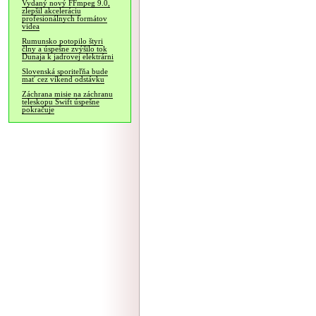
Vydaný nový FFmpeg 9.0,
zlepšil akceleráciu
profesionálnych formátov
videa
Rumunsko potopilo štyri
člny a úspešne zvýšilo tok
Dunaja k jadrovej elektrárni
Slovenská sporiteľňa bude
mať cez víkend odstávku
Záchrana misie na záchranu
teleskopu Swift úspešne
pokračuje