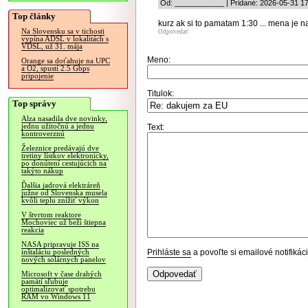
Od: ____________ | Pridané: 2026-05-31 17
Top články
kurz ak si to pamatam 1:30 ... mena je nas
Na Slovensku sa v tichosti
Odpovedať
vypína ADSL v lokalitách s
VDSL, už 31. mája
Meno:
Orange sa doťahuje na UPC
a O2, spustí 2.5 Gbps
pripojenie
Titulok:
Top správy
Alza nasadila dve novinky,
jednu užitočnú a jednu
Text:
kontroverznú
Železnice predávajú dve
tretiny lístkov elektronicky,
po donútení cestujúcich na
takýto nákup
Ďalšia jadrová elektráreň
južne od Slovenska musela
kvôli teplu znížiť výkon
V štvrtom reaktore
Mochoviec už beží štiepna
reakcia
NASA pripravuje ISS na
Prihláste sa
a povoľte si emailové notifiká
inštaláciu posledných
nových solárnych panelov
Microsoft v čase drahých
pamätí sľubuje
optimalizovať spotrebu
RAM vo Windows 11