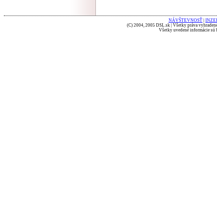
NÁVŠTEVNOSŤ
|
INZE
(C) 2004, 2005 DSL.sk | Všetky práva vyhradené
Všetky uvedené informácie sú b