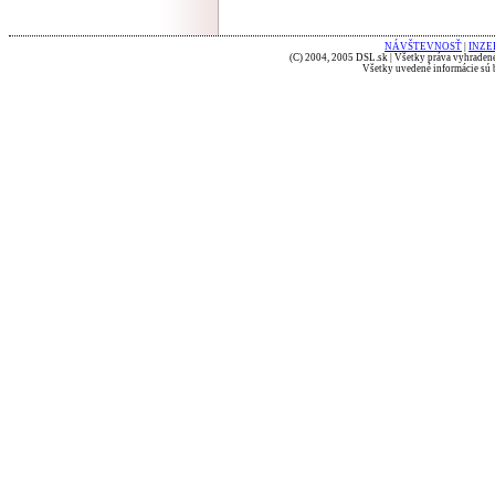
NÁVŠTEVNOSŤ
|
INZE
(C) 2004, 2005 DSL.sk | Všetky práva vyhradené
Všetky uvedené informácie sú b