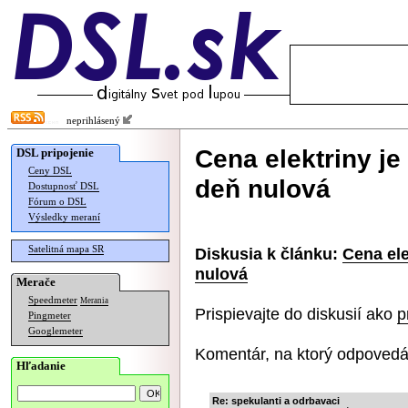
neprihlásený
Cena elektriny je
DSL pripojenie
Ceny DSL
deň nulová
Dostupnosť DSL
Fórum o DSL
Výsledky meraní
Satelitná mapa SR
Diskusia k článku:
Cena ele
nulová
Merače
Speedmeter
Merania
Prispievajte do diskusií ako
p
Pingmeter
Googlemeter
Komentár, na ktorý odpovedá
Hľadanie
Re: spekulanti a odrbavaci