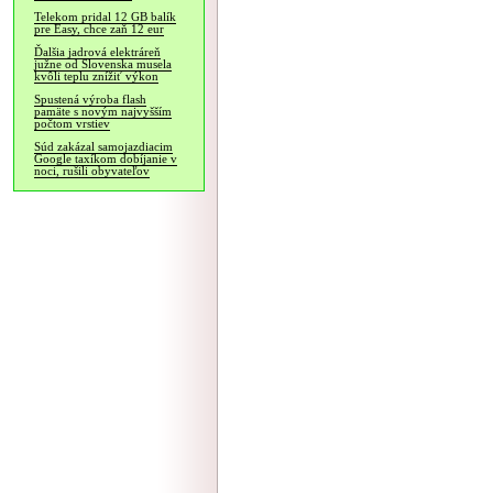
Telekom pridal 12 GB balík
pre Easy, chce zaň 12 eur
Ďalšia jadrová elektráreň
južne od Slovenska musela
kvôli teplu znížiť výkon
Spustená výroba flash
pamäte s novým najvyšším
počtom vrstiev
Súd zakázal samojazdiacim
Google taxíkom dobíjanie v
noci, rušili obyvateľov