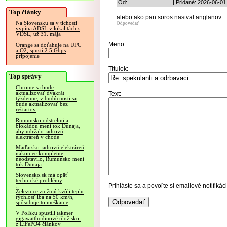
Od: ______________ | Pridané: 2026-06-01
Top články
alebo ako pan soros nastval anglanov
Na Slovensku sa v tichosti
Odpovedať
vypína ADSL v lokalitách s
VDSL, už 31. mája
Meno:
Orange sa doťahuje na UPC
a O2, spustí 2.5 Gbps
pripojenie
Titulok:
Top správy
Chrome sa bude
aktualizovať dvakrát
Text:
týždenne, v budúcnosti sa
bude aktualizovať bez
reštartov
Rumunsko odstrelmi a
blokádou mení tok Dunaja,
aby udržalo jadrovú
elektráreň v chode
Maďarsko jadrovú elektráreň
nakoniec kompletne
neodstavilo, Rumunsko mení
tok Dunaja
Slovensko.sk má opäť
technické problémy
Prihláste sa
a povoľte si emailové notifiká
Železnice znižujú kvôli teplu
rýchlosť iba na 50 km/h,
spôsobuje to meškanie
V Poľsku spustili takmer
gigawatthodinové úložisko,
z LiFePO4 článkov