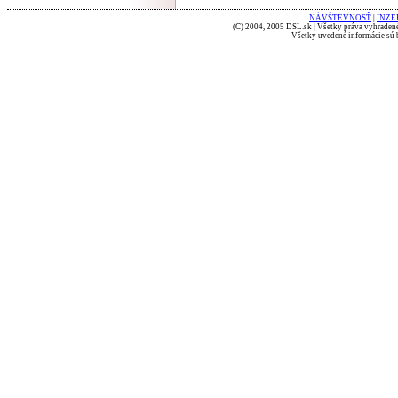
NÁVŠTEVNOSŤ
|
INZE
(C) 2004, 2005 DSL.sk | Všetky práva vyhradené
Všetky uvedené informácie sú b