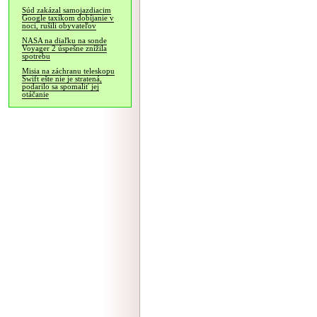
Súd zakázal samojazdiacim
Google taxíkom dobíjanie v
noci, rušili obyvateľov
NASA na diaľku na sonde
Voyager 2 úspešne znížila
spotrebu
Misia na záchranu teleskopu
Swift ešte nie je stratená,
podarilo sa spomaliť jej
otáčanie