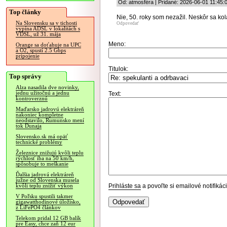
Od: atmosféra | Pridané: 2026-06-01 11:45:
Top články
Nie, 50. roky som nezažil. Neskôr sa kol
Na Slovensku sa v tichosti
Odpovedať
vypína ADSL v lokalitách s
VDSL, už 31. mája
Meno:
Orange sa doťahuje na UPC
a O2, spustí 2.5 Gbps
pripojenie
Titulok:
Top správy
Alza nasadila dve novinky,
jednu užitočnú a jednu
Text:
kontroverznú
Maďarsko jadrovú elektráreň
nakoniec kompletne
neodstavilo, Rumunsko mení
tok Dunaja
Slovensko.sk má opäť
technické problémy
Železnice znižujú kvôli teplu
rýchlosť iba na 50 km/h,
spôsobuje to meškanie
Ďalšia jadrová elektráreň
južne od Slovenska musela
Prihláste sa
a povoľte si emailové notifiká
kvôli teplu znížiť výkon
V Poľsku spustili takmer
gigawatthodinové úložisko,
z LiFePO4 článkov
Telekom pridal 12 GB balík
pre Easy, chce zaň 12 eur