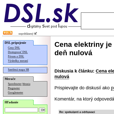
neprihlásený
Cena elektriny je
DSL pripojenie
Ceny DSL
deň nulová
Dostupnosť DSL
Fórum o DSL
Výsledky meraní
Satelitná mapa SR
Diskusia k článku:
Cena ele
nulová
Merače
Speedmeter
Merania
Prispievajte do diskusií ako
p
Pingmeter
Googlemeter
Komentár, na ktorý odpovedá
Hľadanie
Re: spekulanti a odrbavaci