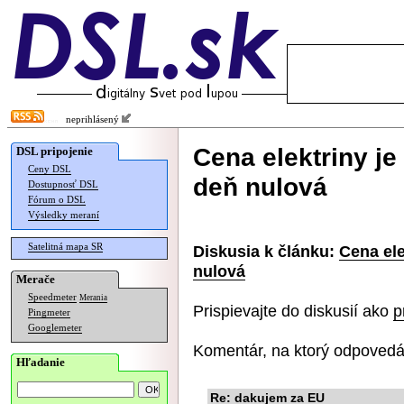
neprihlásený
Cena elektriny je
DSL pripojenie
Ceny DSL
deň nulová
Dostupnosť DSL
Fórum o DSL
Výsledky meraní
Satelitná mapa SR
Diskusia k článku:
Cena ele
nulová
Merače
Speedmeter
Merania
Prispievajte do diskusií ako
p
Pingmeter
Googlemeter
Komentár, na ktorý odpovedá
Hľadanie
Re: dakujem za EU