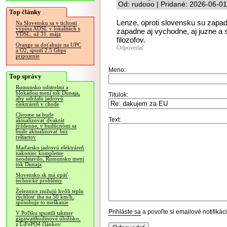
Od: rudooo | Pridané: 2026-06-01
Top články
Lenze, oproti slovensku su zapado
Na Slovensku sa v tichosti
vypína ADSL v lokalitách s
zapadne aj vychodne, aj juzne a s
VDSL, už 31. mája
filozofov.
Orange sa doťahuje na UPC
Odpovedať
a O2, spustí 2.5 Gbps
pripojenie
Meno:
Top správy
Rumunsko odstrelmi a
blokádou mení tok Dunaja,
Titulok:
aby udržalo jadrovú
elektráreň v chode
Chrome sa bude
Text:
aktualizovať dvakrát
týždenne, v budúcnosti sa
bude aktualizovať bez
reštartov
Maďarsko jadrovú elektráreň
nakoniec kompletne
neodstavilo, Rumunsko mení
tok Dunaja
Slovensko.sk má opäť
technické problémy
Železnice znižujú kvôli teplu
rýchlosť iba na 50 km/h,
spôsobuje to meškanie
Prihláste sa
a povoľte si emailové notifiká
V Poľsku spustili takmer
gigawatthodinové úložisko,
z LiFePO4 článkov