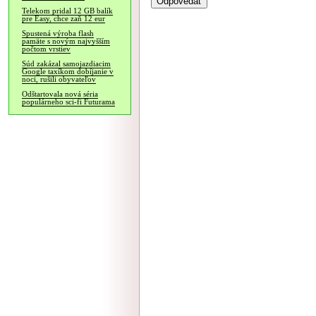
Telekom pridal 12 GB balík
pre Easy, chce zaň 12 eur
Spustená výroba flash
pamäte s novým najvyšším
počtom vrstiev
Súd zakázal samojazdiacim
Google taxíkom dobíjanie v
noci, rušili obyvateľov
Odštartovala nová séria
populárneho sci-fi Futurama