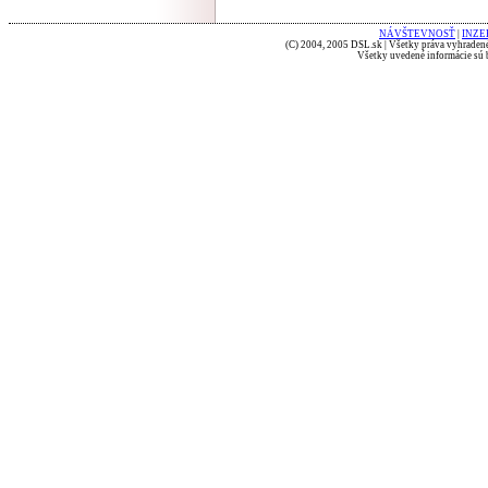
NÁVŠTEVNOSŤ
|
INZE
(C) 2004, 2005 DSL.sk | Všetky práva vyhradené
Všetky uvedené informácie sú b