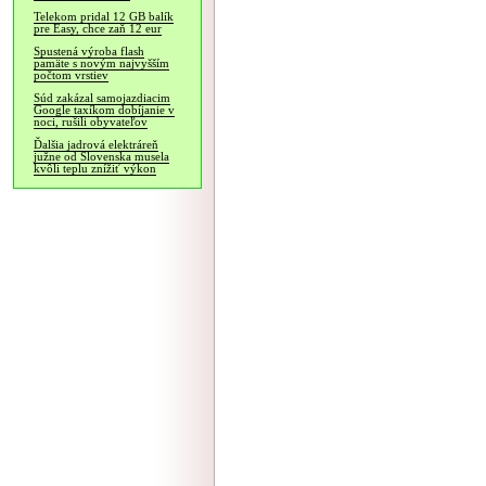
Telekom pridal 12 GB balík
pre Easy, chce zaň 12 eur
Spustená výroba flash
pamäte s novým najvyšším
počtom vrstiev
Súd zakázal samojazdiacim
Google taxíkom dobíjanie v
noci, rušili obyvateľov
Ďalšia jadrová elektráreň
južne od Slovenska musela
kvôli teplu znížiť výkon