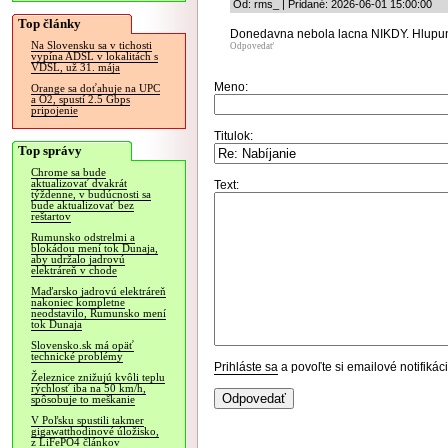
Od: rms_ | Pridané: 2026-06-01 15:00:00
Top články
Donedavna nebola lacna NIKDY. Hlupun
Na Slovensku sa v tichosti
Odpovedať
vypína ADSL v lokalitách s
VDSL, už 31. mája
Meno:
Orange sa doťahuje na UPC
a O2, spustí 2.5 Gbps
pripojenie
Titulok:
Top správy
Chrome sa bude
aktualizovať dvakrát
Text:
týždenne, v budúcnosti sa
bude aktualizovať bez
reštartov
Rumunsko odstrelmi a
blokádou mení tok Dunaja,
aby udržalo jadrovú
elektráreň v chode
Maďarsko jadrovú elektráreň
nakoniec kompletne
neodstavilo, Rumunsko mení
tok Dunaja
Slovensko.sk má opäť
technické problémy
Prihláste sa
a povoľte si emailové notifiká
Železnice znižujú kvôli teplu
rýchlosť iba na 50 km/h,
spôsobuje to meškanie
V Poľsku spustili takmer
gigawatthodinové úložisko,
z LiFePO4 článkov