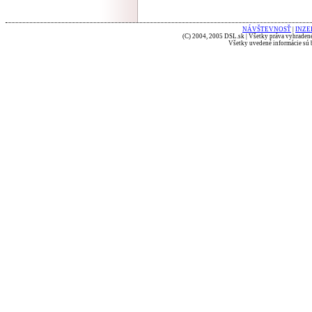
NÁVŠTEVNOSŤ
|
INZE
(C) 2004, 2005 DSL.sk | Všetky práva vyhradené
Všetky uvedené informácie sú b