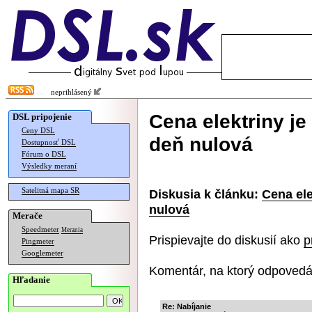
neprihlásený
Cena elektriny je
DSL pripojenie
Ceny DSL
deň nulová
Dostupnosť DSL
Fórum o DSL
Výsledky meraní
Satelitná mapa SR
Diskusia k článku:
Cena ele
nulová
Merače
Speedmeter
Merania
Prispievajte do diskusií ako
p
Pingmeter
Googlemeter
Komentár, na ktorý odpovedá
Hľadanie
Re: Nabíjanie