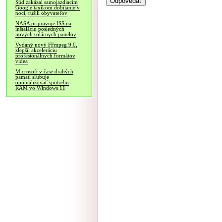
Súd zakázal samojazdiacim
Google taxíkom dobíjanie v
noci, rušili obyvateľov
NASA pripravuje ISS na
inštaláciu posledných
nových solárnych panelov
Vydaný nový FFmpeg 9.0,
zlepšil akceleráciu
profesionálnych formátov
videa
Microsoft v čase drahých
pamätí sľubuje
optimalizovať spotrebu
RAM vo Windows 11