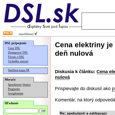
neprihlásený
Cena elektriny je
DSL pripojenie
Ceny DSL
deň nulová
Dostupnosť DSL
Fórum o DSL
Výsledky meraní
Satelitná mapa SR
Diskusia k článku:
Cena ele
nulová
Merače
Speedmeter
Merania
Prispievajte do diskusií ako
p
Pingmeter
Googlemeter
Komentár, na ktorý odpovedá
Hľadanie
Re: spekulanti a odrbavaci