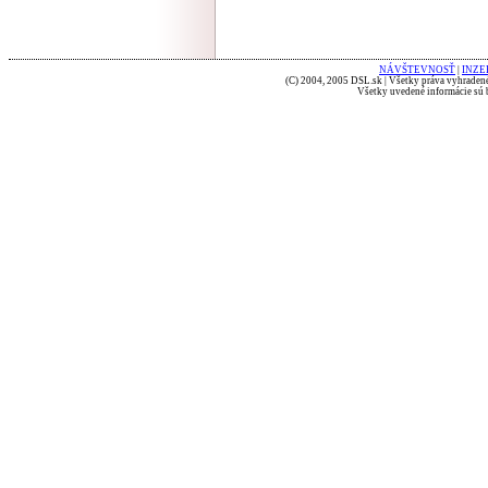
NÁVŠTEVNOSŤ
|
INZE
(C) 2004, 2005 DSL.sk | Všetky práva vyhradené
Všetky uvedené informácie sú b