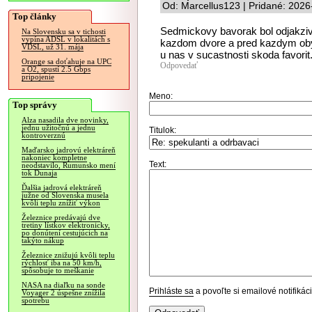
Od: Marcellus123 | Pridané: 2026
Top články
Sedmickovy bavorak bol odjakziva
Na Slovensku sa v tichosti
vypína ADSL v lokalitách s
kazdom dvore a pred kazdym oby
VDSL, už 31. mája
u nas v sucastnosti skoda favorit
Orange sa doťahuje na UPC
Odpovedať
a O2, spustí 2.5 Gbps
pripojenie
Meno:
Top správy
Alza nasadila dve novinky,
jednu užitočnú a jednu
Titulok:
kontroverznú
Maďarsko jadrovú elektráreň
nakoniec kompletne
Text:
neodstavilo, Rumunsko mení
tok Dunaja
Ďalšia jadrová elektráreň
južne od Slovenska musela
kvôli teplu znížiť výkon
Železnice predávajú dve
tretiny lístkov elektronicky,
po donútení cestujúcich na
takýto nákup
Železnice znižujú kvôli teplu
rýchlosť iba na 50 km/h,
spôsobuje to meškanie
NASA na diaľku na sonde
Prihláste sa
a povoľte si emailové notifiká
Voyager 2 úspešne znížila
spotrebu