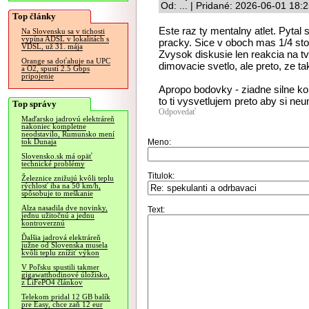
Od: ... | Pridané: 2026-06-01 18:
Top články
Este raz ty mentalny atlet. Pytal
Na Slovensku sa v tichosti
vypína ADSL v lokalitách s
pracky. Sice v oboch mas 1/4 st
VDSL, už 31. mája
Zvysok diskusie len reakcia na tv
Orange sa doťahuje na UPC
dimovacie svetlo, ale preto, ze 
a O2, spustí 2.5 Gbps
pripojenie
Apropo bodovky - ziadne silne ko
to ti vysvetlujem preto aby si neu
Top správy
Odpovedať
Maďarsko jadrovú elektráreň
nakoniec kompletne
neodstavilo, Rumunsko mení
Meno:
tok Dunaja
Slovensko.sk má opäť
technické problémy
Titulok:
Železnice znižujú kvôli teplu
rýchlosť iba na 50 km/h,
spôsobuje to meškanie
Alza nasadila dve novinky,
Text:
jednu užitočnú a jednu
kontroverznú
Ďalšia jadrová elektráreň
južne od Slovenska musela
kvôli teplu znížiť výkon
V Poľsku spustili takmer
gigawatthodinové úložisko,
z LiFePO4 článkov
Telekom pridal 12 GB balík
pre Easy, chce zaň 12 eur