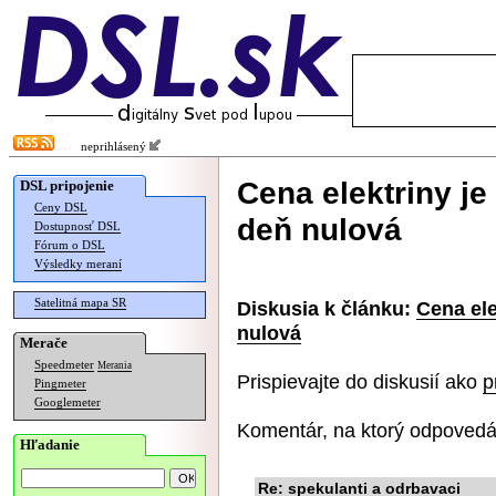
neprihlásený
Cena elektriny je
DSL pripojenie
Ceny DSL
deň nulová
Dostupnosť DSL
Fórum o DSL
Výsledky meraní
Satelitná mapa SR
Diskusia k článku:
Cena ele
nulová
Merače
Speedmeter
Merania
Prispievajte do diskusií ako
p
Pingmeter
Googlemeter
Komentár, na ktorý odpovedá
Hľadanie
Re: spekulanti a odrbavaci