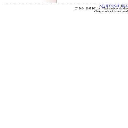
NÁVŠTEVNOSŤ
|
INZE
(C) 2004, 2005 DSL.sk | Všetky práva vyhradené
Všetky uvedené informácie sú b