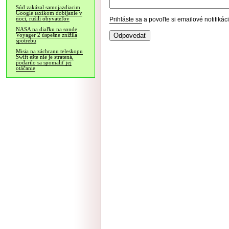
Súd zakázal samojazdiacim
Google taxíkom dobíjanie v
noci, rušili obyvateľov
Prihláste sa
a povoľte si emailové notifiká
NASA na diaľku na sonde
Voyager 2 úspešne znížila
spotrebu
Misia na záchranu teleskopu
Swift ešte nie je stratená,
podarilo sa spomaliť jej
otáčanie