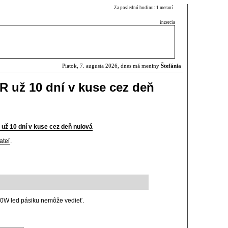
Za poslednú hodinu: 1 meraní
inzercia
Piatok, 7. augusta 2026, dnes má meniny
Štefánia
SR už 10 dní v kuse cez deň
 už 10 dní v kuse cez deň nulová
ateľ
.
 10W led pásiku nemôže vedieť.