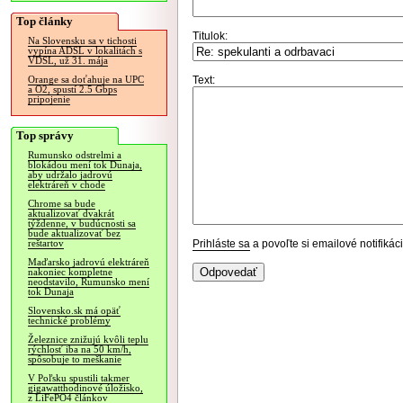
Top články
Titulok:
Na Slovensku sa v tichosti
vypína ADSL v lokalitách s
VDSL, už 31. mája
Text:
Orange sa doťahuje na UPC
a O2, spustí 2.5 Gbps
pripojenie
Top správy
Rumunsko odstrelmi a
blokádou mení tok Dunaja,
aby udržalo jadrovú
elektráreň v chode
Chrome sa bude
aktualizovať dvakrát
týždenne, v budúcnosti sa
bude aktualizovať bez
Prihláste sa
a povoľte si emailové notifiká
reštartov
Maďarsko jadrovú elektráreň
nakoniec kompletne
neodstavilo, Rumunsko mení
tok Dunaja
Slovensko.sk má opäť
technické problémy
Železnice znižujú kvôli teplu
rýchlosť iba na 50 km/h,
spôsobuje to meškanie
V Poľsku spustili takmer
gigawatthodinové úložisko,
z LiFePO4 článkov