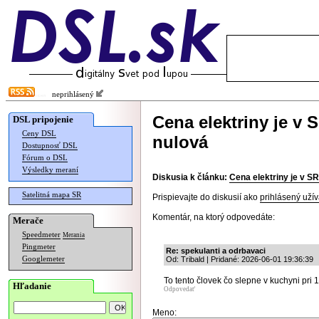
neprihlásený
Cena elektriny je v 
DSL pripojenie
Ceny DSL
nulová
Dostupnosť DSL
Fórum o DSL
Výsledky meraní
Diskusia k článku:
Cena elektriny je v SR
Satelitná mapa SR
Prispievajte do diskusií ako
prihlásený užív
Komentár, na ktorý odpovedáte:
Merače
Speedmeter
Merania
Pingmeter
Re: spekulanti a odrbavaci
Googlemeter
Od: Tribald | Pridané: 2026-06-01 19:36:39
To tento človek čo slepne v kuchyni pri
Hľadanie
Odpovedať
Meno: