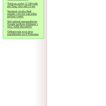
Telekom pridal 12 GB balík
pre Easy, chce zaň 12 eur
Spustená výroba flash
pamäte s novým najvyšším
počtom vrstiev
Súd zakázal samojazdiacim
Google taxíkom dobíjanie v
noci, rušili obyvateľov
Odštartovala nová séria
populárneho sci-fi Futurama