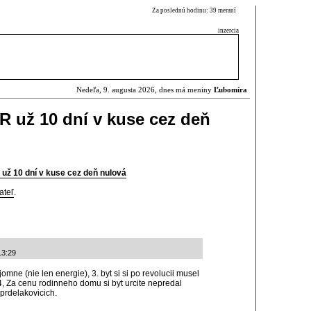
Za poslednú hodinu: 39 meraní
inzercia
Nedeľa, 9. augusta 2026, dnes má meniny
Ľubomíra
SR už 10 dní v kuse cez deň
 už 10 dní v kuse cez deň nulová
ateľ
.
13:29
ajomne (nie len energie), 3. byt si si po revolucii musel
4, Za cenu rodinneho domu si byt urcite nepredal
prdelakovicich.