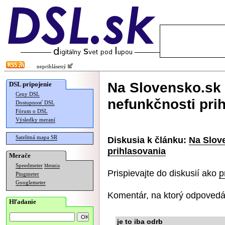
neprihlásený
Na Slovensko.sk 
DSL pripojenie
Ceny DSL
nefunkčnosti pri
Dostupnosť DSL
Fórum o DSL
Výsledky meraní
Satelitná mapa SR
Diskusia k článku:
Na Slov
prihlasovania
Merače
Speedmeter
Merania
Prispievajte do diskusií ako
p
Pingmeter
Googlemeter
Komentár, na ktorý odpovedá
Hľadanie
je to iba odrb