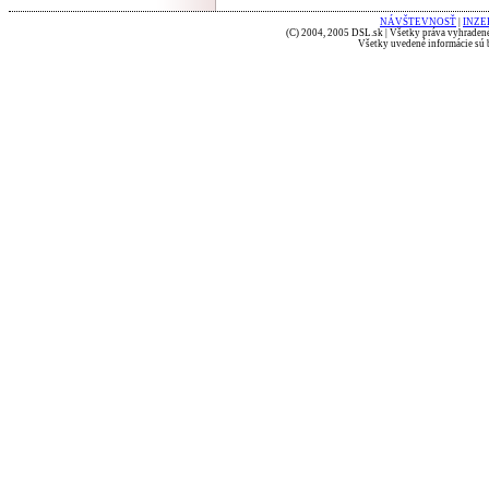
NÁVŠTEVNOSŤ
|
INZE
(C) 2004, 2005 DSL.sk | Všetky práva vyhradené
Všetky uvedené informácie sú b