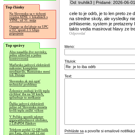
Od: truhlik3 | Pridané: 2026-06-0
Top články
cele to je odrb, je to len preto ze
Na Slovensku sa v tichosti
vypína ADSL v lokalitách s
na stredne skoly, ale vysledky ni
VDSL, už 31. mája
prihlasenie. system je pretazeny 
Orange sa doťahuje na UPC
takto vedia masirovat hlavy ze tre
a O2, spustí 2.5 Gbps
Odpovedať
pripojenie
Top správy
Meno:
Alza nasadila dve novinky,
jednu užitočnú a jednu
kontroverznú
Titulok:
Maďarsko jadrovú elektráreň
nakoniec kompletne
neodstavilo, Rumunsko mení
tok Dunaja
Text:
Slovensko.sk má opäť
technické problémy
Železnice znižujú kvôli teplu
rýchlosť iba na 50 km/h,
spôsobuje to meškanie
Ďalšia jadrová elektráreň
južne od Slovenska musela
kvôli teplu znížiť výkon
V Poľsku spustili takmer
gigawatthodinové úložisko,
z LiFePO4 článkov
Telekom pridal 12 GB balík
Prihláste sa
a povoľte si emailové notifiká
pre Easy, chce zaň 12 eur