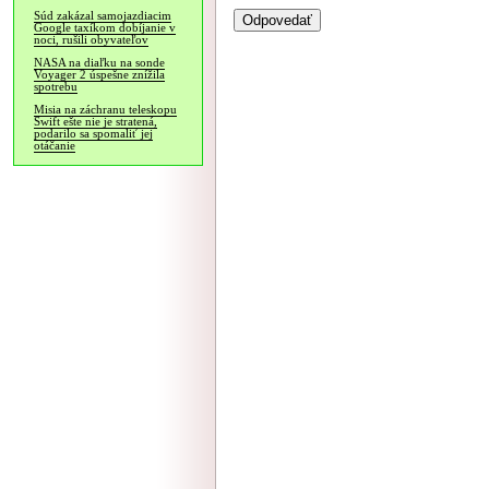
Súd zakázal samojazdiacim
Google taxíkom dobíjanie v
noci, rušili obyvateľov
NASA na diaľku na sonde
Voyager 2 úspešne znížila
spotrebu
Misia na záchranu teleskopu
Swift ešte nie je stratená,
podarilo sa spomaliť jej
otáčanie