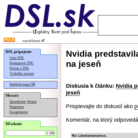
neprihlásený
Nvidia predstavi
DSL pripojenie
Ceny DSL
na jeseň
Dostupnosť DSL
Fórum o DSL
Výsledky meraní
Satelitná mapa SR
Diskusia k článku:
Nvidia p
jeseň
Merače
Speedmeter
Merania
Prispievajte do diskusií ako
p
Pingmeter
Googlemeter
Komentár, na ktorý odpovedá
Hľadanie
Re: Libertarianizmus.