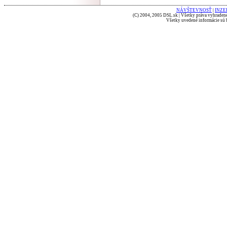
NÁVŠTEVNOSŤ
|
INZE
(C) 2004, 2005 DSL.sk | Všetky práva vyhradené
Všetky uvedené informácie sú b