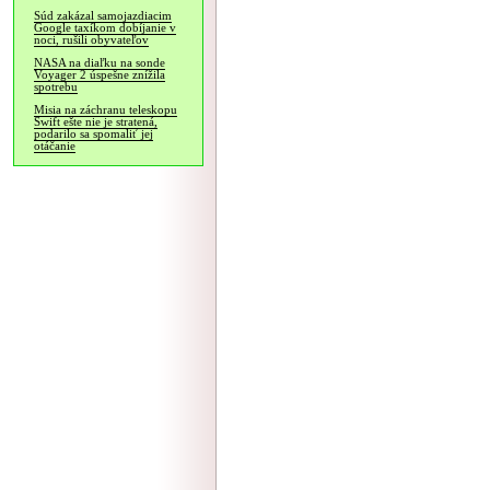
Súd zakázal samojazdiacim
Google taxíkom dobíjanie v
noci, rušili obyvateľov
NASA na diaľku na sonde
Voyager 2 úspešne znížila
spotrebu
Misia na záchranu teleskopu
Swift ešte nie je stratená,
podarilo sa spomaliť jej
otáčanie