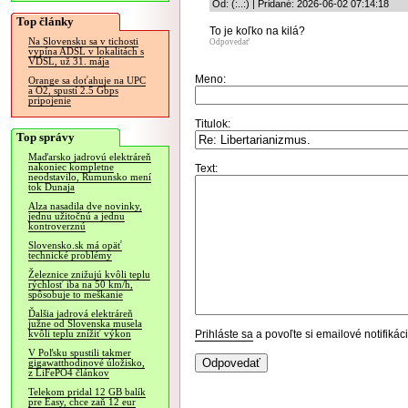
Od: (:..:) | Pridané: 2026-06-02 07:14:18
Top články
To je koľko na kilá?
Na Slovensku sa v tichosti
Odpovedať
vypína ADSL v lokalitách s
VDSL, už 31. mája
Meno:
Orange sa doťahuje na UPC
a O2, spustí 2.5 Gbps
pripojenie
Titulok:
Top správy
Maďarsko jadrovú elektráreň
nakoniec kompletne
Text:
neodstavilo, Rumunsko mení
tok Dunaja
Alza nasadila dve novinky,
jednu užitočnú a jednu
kontroverznú
Slovensko.sk má opäť
technické problémy
Železnice znižujú kvôli teplu
rýchlosť iba na 50 km/h,
spôsobuje to meškanie
Ďalšia jadrová elektráreň
južne od Slovenska musela
Prihláste sa
a povoľte si emailové notifiká
kvôli teplu znížiť výkon
V Poľsku spustili takmer
gigawatthodinové úložisko,
z LiFePO4 článkov
Telekom pridal 12 GB balík
pre Easy, chce zaň 12 eur