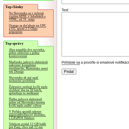
Top články
Text:
Na Slovensku sa v tichosti
vypína ADSL v lokalitách s
VDSL, už 31. mája
Orange sa doťahuje na UPC
a O2, spustí 2.5 Gbps
pripojenie
Top správy
Alza nasadila dve novinky,
jednu užitočnú a jednu
kontroverznú
Maďarsko jadrovú elektráreň
Prihláste sa
a povoľte si emailové notifiká
nakoniec kompletne
neodstavilo, Rumunsko mení
tok Dunaja
Slovensko.sk má opäť
technické problémy
Železnice znižujú kvôli teplu
rýchlosť iba na 50 km/h,
spôsobuje to meškanie
Ďalšia jadrová elektráreň
južne od Slovenska musela
kvôli teplu znížiť výkon
V Poľsku spustili takmer
gigawatthodinové úložisko,
z LiFePO4 článkov
Telekom pridal 12 GB balík
pre Easy, chce zaň 12 eur