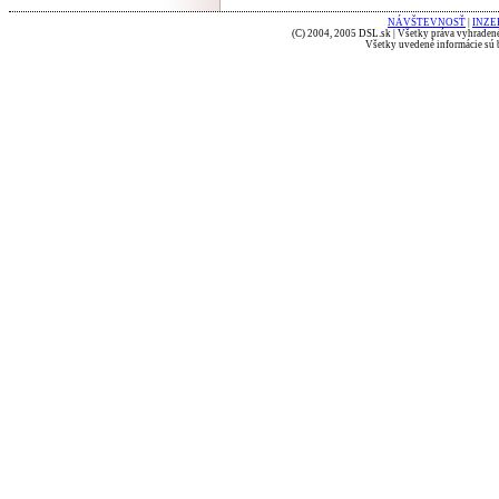
NÁVŠTEVNOSŤ
|
INZE
(C) 2004, 2005 DSL.sk | Všetky práva vyhradené
Všetky uvedené informácie sú b