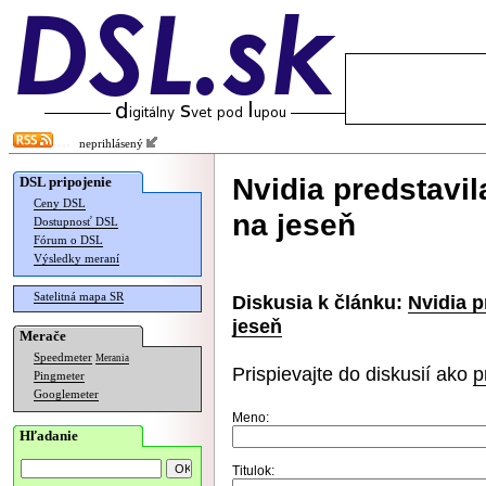
neprihlásený
Nvidia predstavi
DSL pripojenie
Ceny DSL
na jeseň
Dostupnosť DSL
Fórum o DSL
Výsledky meraní
Satelitná mapa SR
Diskusia k článku:
Nvidia p
jeseň
Merače
Speedmeter
Merania
Prispievajte do diskusií ako
p
Pingmeter
Googlemeter
Meno:
Hľadanie
Titulok: