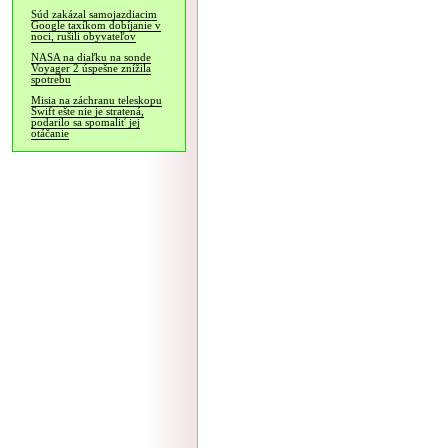
Súd zakázal samojazdiacim
Google taxíkom dobíjanie v
noci, rušili obyvateľov
NASA na diaľku na sonde
Voyager 2 úspešne znížila
spotrebu
Misia na záchranu teleskopu
Swift ešte nie je stratená,
podarilo sa spomaliť jej
otáčanie