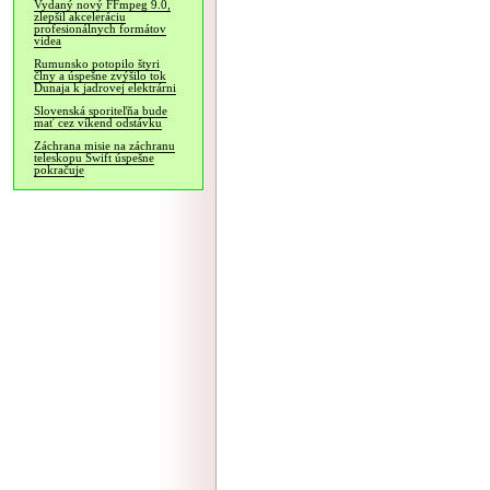
Vydaný nový FFmpeg 9.0,
zlepšil akceleráciu
profesionálnych formátov
videa
Rumunsko potopilo štyri
člny a úspešne zvýšilo tok
Dunaja k jadrovej elektrárni
Slovenská sporiteľňa bude
mať cez víkend odstávku
Záchrana misie na záchranu
teleskopu Swift úspešne
pokračuje