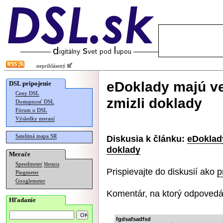
neprihlásený
eDoklady majú ve
DSL pripojenie
Ceny DSL
zmizli doklady
Dostupnosť DSL
Fórum o DSL
Výsledky meraní
Satelitná mapa SR
Diskusia k článku:
eDoklady
doklady
Merače
Speedmeter
Merania
Prispievajte do diskusií ako
p
Pingmeter
Googlemeter
Komentár, na ktorý odpovedá
Hľadanie
fgdsafsadfsd