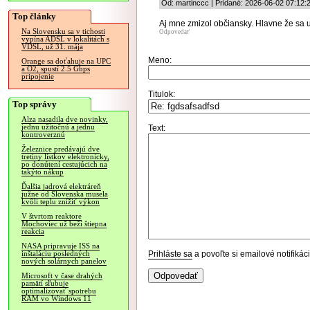
Od: martinccc | Pridané: 2026-06-02 07:12:
Top články
Aj mne zmizol občiansky. Hlavne že sa u
Na Slovensku sa v tichosti
Odpovedať
vypína ADSL v lokalitách s
VDSL, už 31. mája
Meno:
Orange sa doťahuje na UPC
a O2, spustí 2.5 Gbps
pripojenie
Titulok:
Top správy
Alza nasadila dve novinky,
jednu užitočnú a jednu
Text:
kontroverznú
Železnice predávajú dve
tretiny lístkov elektronicky,
po donútení cestujúcich na
takýto nákup
Ďalšia jadrová elektráreň
južne od Slovenska musela
kvôli teplu znížiť výkon
V štvrtom reaktore
Mochoviec už beží štiepna
reakcia
NASA pripravuje ISS na
Prihláste sa
a povoľte si emailové notifiká
inštaláciu posledných
nových solárnych panelov
Microsoft v čase drahých
pamätí sľubuje
optimalizovať spotrebu
RAM vo Windows 11