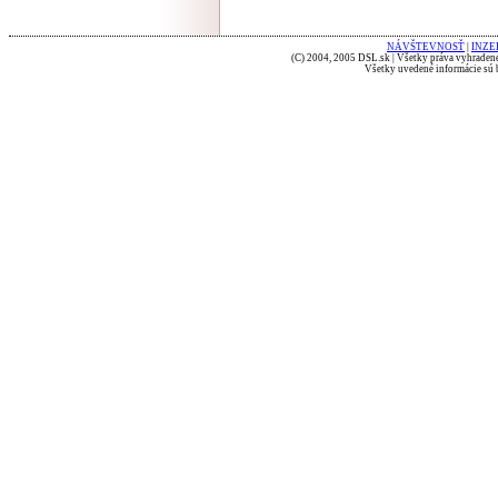
NÁVŠTEVNOSŤ
|
INZE
(C) 2004, 2005 DSL.sk | Všetky práva vyhradené
Všetky uvedené informácie sú b