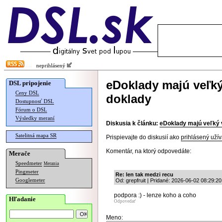
neprihlásený
eDoklady majú veľký 
DSL pripojenie
Ceny DSL
doklady
Dostupnosť DSL
Fórum o DSL
Výsledky meraní
Diskusia k článku:
eDoklady majú veľký v
Satelitná mapa SR
Prispievajte do diskusií ako
prihlásený užív
Komentár, na ktorý odpovedáte:
Merače
Speedmeter
Merania
Pingmeter
Re: len tak medzi recu
Googlemeter
Od: grepfruit | Pridané: 2026-06-02 08:29:20
podpora :) - lenze koho a coho
Hľadanie
Odpovedať
Meno: