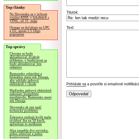
Top články
Titulok:
Na Slovensku sa v tichosti
vypína ADSL v lokalitách s
VDSL, už 31. mája
Text:
Orange sa doťahuje na UPC
a O2, spustí 2.5 Gbps
pripojenie
Top správy
Chrome sa bude
aktualizovať dvakrát
týždenne, v budúcnosti sa
bude aktualizovať bez
reštartov
Rumunsko odstrelmi a
blokádou mení tok Dunaja,
aby udržalo jadrovú
Prihláste sa
a povoľte si emailové notifiká
elektráreň v chode
Maďarsko jadrovú elektráreň
nakoniec kompletne
neodstavilo, Rumunsko mení
tok Dunaja
Slovensko.sk má opäť
technické problémy
Železnice znižujú kvôli teplu
rýchlosť iba na 50 km/h,
spôsobuje to meškanie
Alza nasadila dve novinky,
jednu užitočnú a jednu
kontroverznú