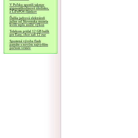
V Poľsku spustili takmer
gigawatthodinové úložisko,
z LiFePO4 článkov
Ďalšia jadrová elektráreň
južne od Slovenska musela
kvôli teplu znížiť výkon
Telekom pridal 12 GB balík
pre Easy, chce zaň 12 eur
Spustená výroba flash
pamäte s novým najvyšším
počtom vrstiev