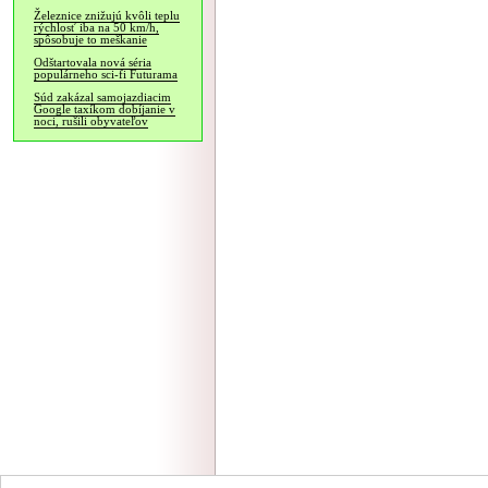
Železnice znižujú kvôli teplu
rýchlosť iba na 50 km/h,
spôsobuje to meškanie
Odštartovala nová séria
populárneho sci-fi Futurama
Súd zakázal samojazdiacim
Google taxíkom dobíjanie v
noci, rušili obyvateľov
NÁVŠTEVNOSŤ
|
INZE