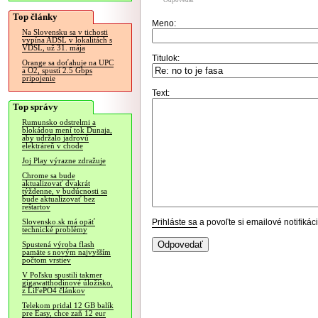
Odpovedať
Top články
Meno:
Na Slovensku sa v tichosti
vypína ADSL v lokalitách s
VDSL, už 31. mája
Titulok:
Orange sa doťahuje na UPC
a O2, spustí 2.5 Gbps
pripojenie
Text:
Top správy
Rumunsko odstrelmi a
blokádou mení tok Dunaja,
aby udržalo jadrovú
elektráreň v chode
Joj Play výrazne zdražuje
Chrome sa bude
aktualizovať dvakrát
týždenne, v budúcnosti sa
bude aktualizovať bez
reštartov
Prihláste sa
a povoľte si emailové notifiká
Slovensko.sk má opäť
technické problémy
Spustená výroba flash
pamäte s novým najvyšším
počtom vrstiev
V Poľsku spustili takmer
gigawatthodinové úložisko,
z LiFePO4 článkov
Telekom pridal 12 GB balík
pre Easy, chce zaň 12 eur