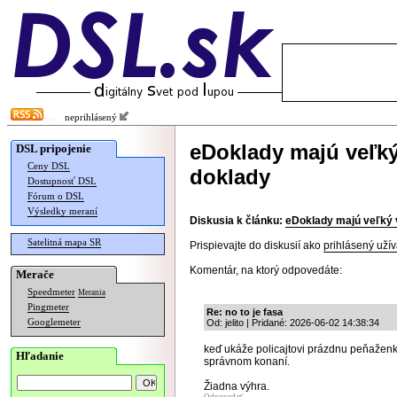
neprihlásený
eDoklady majú veľký 
DSL pripojenie
Ceny DSL
doklady
Dostupnosť DSL
Fórum o DSL
Výsledky meraní
Diskusia k článku:
eDoklady majú veľký v
Satelitná mapa SR
Prispievajte do diskusií ako
prihlásený užív
Komentár, na ktorý odpovedáte:
Merače
Speedmeter
Merania
Pingmeter
Re: no to je fasa
Googlemeter
Od: jelito | Pridané: 2026-06-02 14:38:34
keď ukáže policajtovi prázdnu peňaženku
Hľadanie
správnom konaní.
Žiadna výhra.