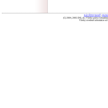
NÁVŠTEVNOSŤ
|
INZE
(C) 2004, 2005 DSL.sk | Všetky práva vyhradené
Všetky uvedené informácie sú b