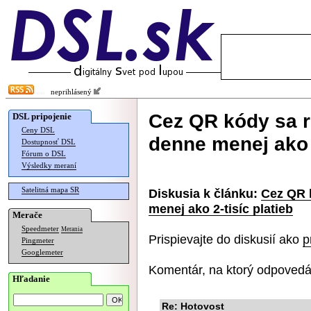
neprihlásený
Cez QR kódy sa r
DSL pripojenie
Ceny DSL
denne menej ako 2
Dostupnosť DSL
Fórum o DSL
Výsledky meraní
Satelitná mapa SR
Diskusia k článku:
Cez QR k
menej ako 2-tisíc platieb
Merače
Speedmeter
Merania
Prispievajte do diskusií ako
p
Pingmeter
Googlemeter
Komentár, na ktorý odpovedá
Hľadanie
Re: Hotovost