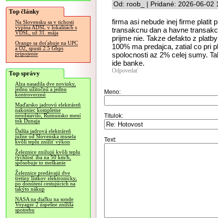
Od: roob_ | Pridané: 2026-06-02 
Top články
firma asi nebude inej firme platit
Na Slovensku sa v tichosti
vypína ADSL v lokalitách s
transakcnu dan a havne transakcnu
VDSL, už 31. mája
prijme nie. Takze defakto z platb
Orange sa doťahuje na UPC
100% ma predajca, zatial co pri p
a O2, spustí 2.5 Gbps
spolocnosti az 2% celej sumy. Ta
pripojenie
ide banke.
Odpovedať
Top správy
Alza nasadila dve novinky,
jednu užitočnú a jednu
Meno:
kontroverznú
Maďarsko jadrovú elektráreň
nakoniec kompletne
Titulok:
neodstavilo, Rumunsko mení
tok Dunaja
Ďalšia jadrová elektráreň
južne od Slovenska musela
Text:
kvôli teplu znížiť výkon
Železnice znižujú kvôli teplu
rýchlosť iba na 50 km/h,
spôsobuje to meškanie
Železnice predávajú dve
tretiny lístkov elektronicky,
po donútení cestujúcich na
takýto nákup
NASA na diaľku na sonde
Voyager 2 úspešne znížila
spotrebu