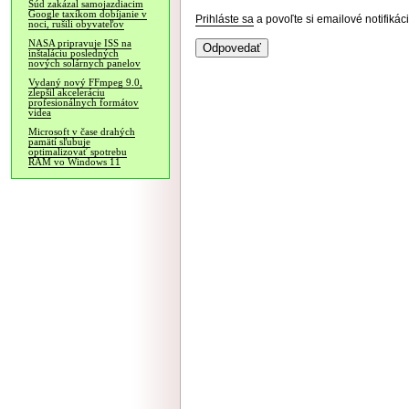
Súd zakázal samojazdiacim
Google taxíkom dobíjanie v
Prihláste sa
a povoľte si emailové notifiká
noci, rušili obyvateľov
NASA pripravuje ISS na
inštaláciu posledných
nových solárnych panelov
Vydaný nový FFmpeg 9.0,
zlepšil akceleráciu
profesionálnych formátov
videa
Microsoft v čase drahých
pamätí sľubuje
optimalizovať spotrebu
RAM vo Windows 11