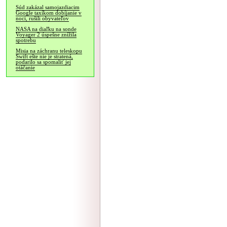
Súd zakázal samojazdiacim
Google taxíkom dobíjanie v
noci, rušili obyvateľov
NASA na diaľku na sonde
Voyager 2 úspešne znížila
spotrebu
Misia na záchranu teleskopu
Swift ešte nie je stratená,
podarilo sa spomaliť jej
otáčanie