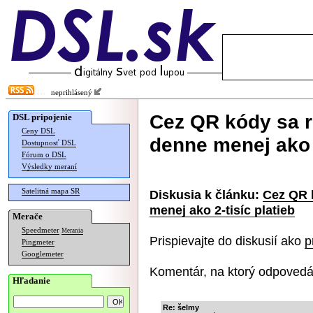
neprihlásený
Cez QR kódy sa r
DSL pripojenie
Ceny DSL
denne menej ako 2
Dostupnosť DSL
Fórum o DSL
Výsledky meraní
Satelitná mapa SR
Diskusia k článku:
Cez QR k
menej ako 2-tisíc platieb
Merače
Speedmeter
Merania
Prispievajte do diskusií ako
p
Pingmeter
Googlemeter
Komentár, na ktorý odpovedá
Hľadanie
Re: šelmy