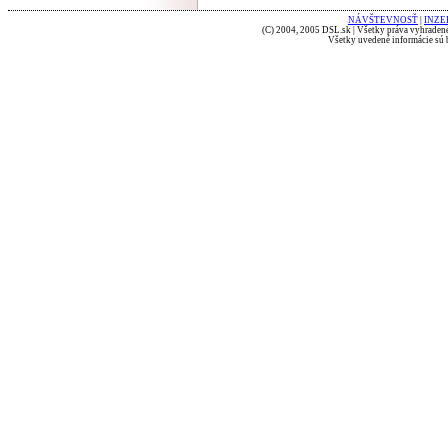
NÁVŠTEVNOSŤ
|
INZE
(C) 2004, 2005 DSL.sk | Všetky práva vyhradené
Všetky uvedené informácie sú b