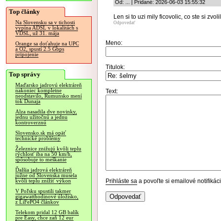
Od: ... | Pridané: 2026-06-03 15:55:32
Top články
Len si to uzi mily ficovolic, co ste si zvolil
Na Slovensku sa v tichosti
Odpovedať
vypína ADSL v lokalitách s
VDSL, už 31. mája
Meno:
Orange sa doťahuje na UPC
a O2, spustí 2.5 Gbps
pripojenie
Titulok:
Top správy
Maďarsko jadrovú elektráreň
nakoniec kompletne
Text:
neodstavilo, Rumunsko mení
tok Dunaja
Alza nasadila dve novinky,
jednu užitočnú a jednu
kontroverznú
Slovensko.sk má opäť
technické problémy
Železnice znižujú kvôli teplu
rýchlosť iba na 50 km/h,
spôsobuje to meškanie
Ďalšia jadrová elektráreň
južne od Slovenska musela
Prihláste sa
a povoľte si emailové notifiká
kvôli teplu znížiť výkon
V Poľsku spustili takmer
gigawatthodinové úložisko,
z LiFePO4 článkov
Telekom pridal 12 GB balík
pre Easy, chce zaň 12 eur