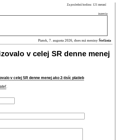
Za poslednú hodinu: 121 meraní
inzercia
Piatok, 7. augusta 2026, dnes má meniny
Štefánia
izovalo v celej SR denne menej
valo v celej SR denne menej ako 2-tisíc platieb
ateľ
.