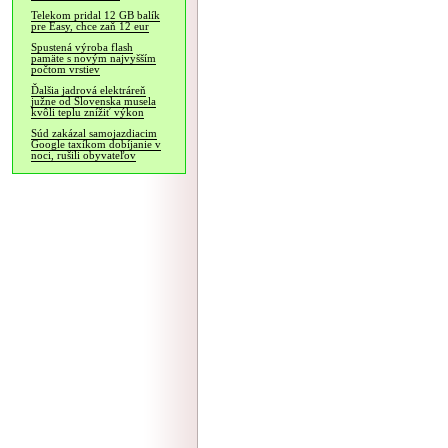
Telekom pridal 12 GB balík
pre Easy, chce zaň 12 eur
Spustená výroba flash
pamäte s novým najvyšším
počtom vrstiev
Ďalšia jadrová elektráreň
južne od Slovenska musela
kvôli teplu znížiť výkon
Súd zakázal samojazdiacim
Google taxíkom dobíjanie v
noci, rušili obyvateľov