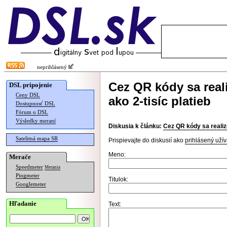
neprihlásený
Cez QR kódy sa real
DSL pripojenie
Ceny DSL
ako 2-tisíc platieb
Dostupnosť DSL
Fórum o DSL
Výsledky meraní
Diskusia k článku:
Cez QR kódy sa realizo
Satelitná mapa SR
Prispievajte do diskusií ako
prihlásený užív
Meno:
Merače
Speedmeter
Merania
Pingmeter
Titulok:
Googlemeter
Hľadanie
Text: