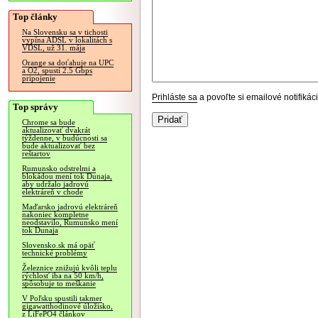
Top články
Na Slovensku sa v tichosti
vypína ADSL v lokalitách s
VDSL, už 31. mája
Orange sa doťahuje na UPC
a O2, spustí 2.5 Gbps
pripojenie
Prihláste sa
a povoľte si emailové notifiká
Top správy
Chrome sa bude
aktualizovať dvakrát
týždenne, v budúcnosti sa
bude aktualizovať bez
reštartov
Rumunsko odstrelmi a
blokádou mení tok Dunaja,
aby udržalo jadrovú
elektráreň v chode
Maďarsko jadrovú elektráreň
nakoniec kompletne
neodstavilo, Rumunsko mení
tok Dunaja
Slovensko.sk má opäť
technické problémy
Železnice znižujú kvôli teplu
rýchlosť iba na 50 km/h,
spôsobuje to meškanie
V Poľsku spustili takmer
gigawatthodinové úložisko,
z LiFePO4 článkov