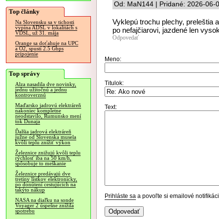
Od: MaN144 | Pridané: 2026-06-0
Top články
Vyklepú trochu plechy, preleštia 
Na Slovensku sa v tichosti
vypína ADSL v lokalitách s
po nefajčiarovi, jazdené len vysoké
VDSL, už 31. mája
Odpovedať
Orange sa doťahuje na UPC
a O2, spustí 2.5 Gbps
pripojenie
Meno:
Top správy
Titulok:
Alza nasadila dve novinky,
jednu užitočnú a jednu
kontroverznú
Maďarsko jadrovú elektráreň
Text:
nakoniec kompletne
neodstavilo, Rumunsko mení
tok Dunaja
Ďalšia jadrová elektráreň
južne od Slovenska musela
kvôli teplu znížiť výkon
Železnice znižujú kvôli teplu
rýchlosť iba na 50 km/h,
spôsobuje to meškanie
Železnice predávajú dve
tretiny lístkov elektronicky,
po donútení cestujúcich na
takýto nákup
Prihláste sa
a povoľte si emailové notifiká
NASA na diaľku na sonde
Voyager 2 úspešne znížila
spotrebu