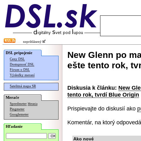
neprihlásený
New Glenn po mas
DSL pripojenie
Ceny DSL
ešte tento rok, tv
Dostupnosť DSL
Fórum o DSL
Výsledky meraní
Satelitná mapa SR
Diskusia k článku:
New Glen
tento rok, tvrdí Blue Origin
Merače
Speedmeter
Merania
Prispievajte do diskusií ako
p
Pingmeter
Googlemeter
Komentár, na ktorý odpovedá
Hľadanie
Ako nové