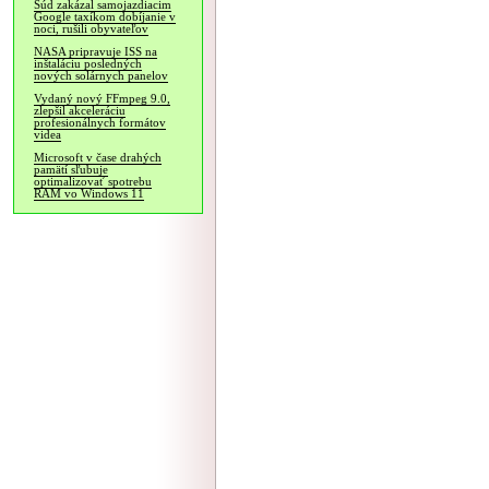
Súd zakázal samojazdiacim
Google taxíkom dobíjanie v
noci, rušili obyvateľov
NASA pripravuje ISS na
inštaláciu posledných
nových solárnych panelov
Vydaný nový FFmpeg 9.0,
zlepšil akceleráciu
profesionálnych formátov
videa
Microsoft v čase drahých
pamätí sľubuje
optimalizovať spotrebu
RAM vo Windows 11