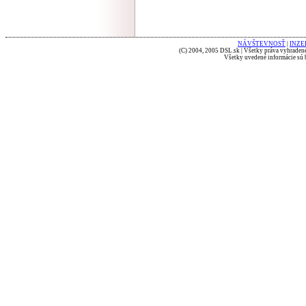
NÁVŠTEVNOSŤ
|
INZE
(C) 2004, 2005 DSL.sk | Všetky práva vyhradené
Všetky uvedené informácie sú b