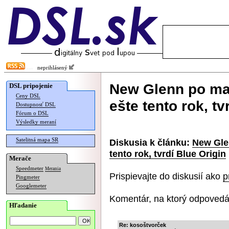
neprihlásený
New Glenn po mas
DSL pripojenie
Ceny DSL
ešte tento rok, tv
Dostupnosť DSL
Fórum o DSL
Výsledky meraní
Satelitná mapa SR
Diskusia k článku:
New Glen
tento rok, tvrdí Blue Origin
Merače
Speedmeter
Merania
Prispievajte do diskusií ako
p
Pingmeter
Googlemeter
Komentár, na ktorý odpovedá
Hľadanie
Re: kosoštvorček