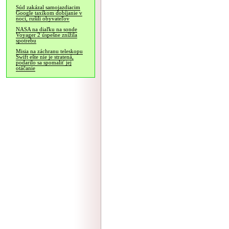
Súd zakázal samojazdiacim
Google taxíkom dobíjanie v
noci, rušili obyvateľov
NASA na diaľku na sonde
Voyager 2 úspešne znížila
spotrebu
Misia na záchranu teleskopu
Swift ešte nie je stratená,
podarilo sa spomaliť jej
otáčanie