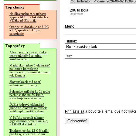
Od: torturator | Pridané: 2026-06-02 15:09:0
Top články
206 to bola
Na Slovensku sa v tichosti
Odpovedať
vypína ADSL v lokalitách s
VDSL, už 31. mája
Meno:
Orange sa doťahuje na UPC
a O2, spustí 2.5 Gbps
pripojenie
Titulok:
Top správy
Alza nasadila dve novinky,
jednu užitočnú a jednu
Text:
kontroverznú
Maďarsko jadrovú elektráreň
nakoniec kompletne
neodstavilo, Rumunsko mení
tok Dunaja
Slovensko.sk má opäť
technické problémy
Železnice znižujú kvôli teplu
rýchlosť iba na 50 km/h,
spôsobuje to meškanie
Ďalšia jadrová elektráreň
južne od Slovenska musela
Prihláste sa
a povoľte si emailové notifiká
kvôli teplu znížiť výkon
V Poľsku spustili takmer
gigawatthodinové úložisko,
z LiFePO4 článkov
Telekom pridal 12 GB balík
pre Easy, chce zaň 12 eur