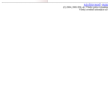
NÁVŠTEVNOSŤ
|
INZE
(C) 2004, 2005 DSL.sk | Všetky práva vyhradené
Všetky uvedené informácie sú b