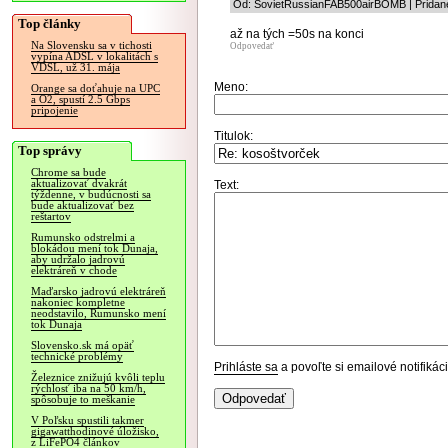
Od: SovietRussianFAB500airBOMB | Pridané
Top články
až na tých =50s na konci
Na Slovensku sa v tichosti
Odpovedať
vypína ADSL v lokalitách s
VDSL, už 31. mája
Meno:
Orange sa doťahuje na UPC
a O2, spustí 2.5 Gbps
pripojenie
Titulok:
Top správy
Chrome sa bude
aktualizovať dvakrát
Text:
týždenne, v budúcnosti sa
bude aktualizovať bez
reštartov
Rumunsko odstrelmi a
blokádou mení tok Dunaja,
aby udržalo jadrovú
elektráreň v chode
Maďarsko jadrovú elektráreň
nakoniec kompletne
neodstavilo, Rumunsko mení
tok Dunaja
Slovensko.sk má opäť
technické problémy
Prihláste sa
a povoľte si emailové notifiká
Železnice znižujú kvôli teplu
rýchlosť iba na 50 km/h,
spôsobuje to meškanie
V Poľsku spustili takmer
gigawatthodinové úložisko,
z LiFePO4 článkov