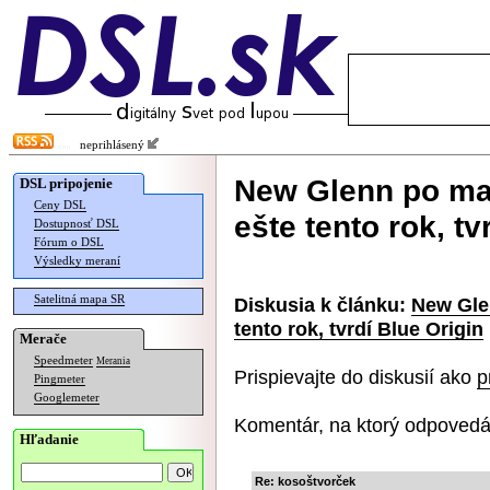
neprihlásený
New Glenn po mas
DSL pripojenie
Ceny DSL
ešte tento rok, tv
Dostupnosť DSL
Fórum o DSL
Výsledky meraní
Satelitná mapa SR
Diskusia k článku:
New Glen
tento rok, tvrdí Blue Origin
Merače
Speedmeter
Merania
Prispievajte do diskusií ako
p
Pingmeter
Googlemeter
Komentár, na ktorý odpovedá
Hľadanie
Re: kosoštvorček