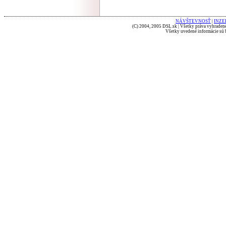
NÁVŠTEVNOSŤ
|
INZE
(C) 2004, 2005 DSL.sk | Všetky práva vyhradené
Všetky uvedené informácie sú b