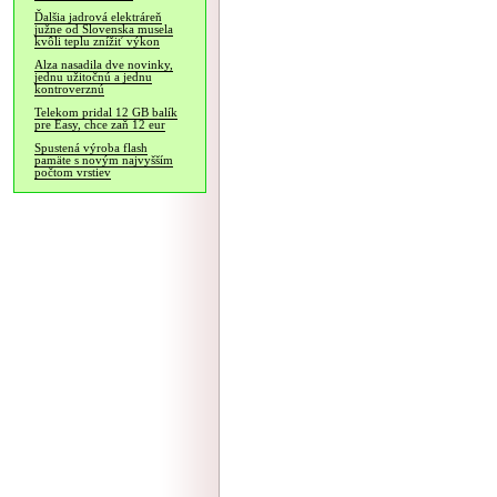
Ďalšia jadrová elektráreň
južne od Slovenska musela
kvôli teplu znížiť výkon
Alza nasadila dve novinky,
jednu užitočnú a jednu
kontroverznú
Telekom pridal 12 GB balík
pre Easy, chce zaň 12 eur
Spustená výroba flash
pamäte s novým najvyšším
počtom vrstiev