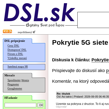
neprihlásený
Pokrytie 5G siet
DSL pripojenie
Ceny DSL
Dostupnosť DSL
Fórum o DSL
Výsledky meraní
Diskusia k článku:
Pokrytie
Satelitná mapa SR
Prispievajte do diskusií ako
p
Merače
Komentár, na ktorý odpovedá
Speedmeter
Merania
Pingmeter
Googlemeter
Re: titulok
Od: Asi takto | Pridané: 2026-06-05 06:46:35
Hľadanie
Uzemie sa pokryva z druzice. To ti aj rus
Odpovedať