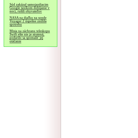
Súd zakázal samojazdiacim
Google taxíkom dobíjanie v
noci, rušili obyvateľov
NASA na diaľku na sonde
Voyager 2 úspešne znížila
spotrebu
Misia na záchranu teleskopu
Swift ešte nie je stratená,
podarilo sa spomaliť jej
otáčanie