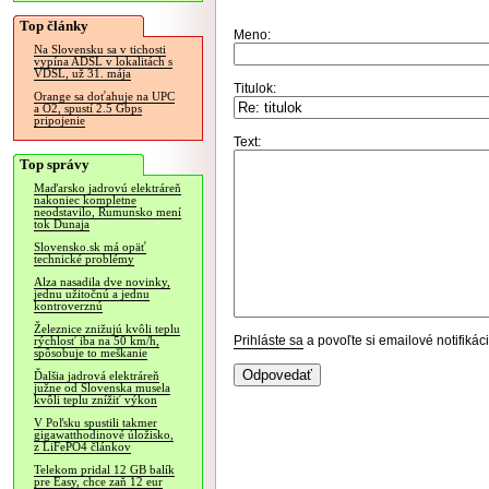
Top články
Meno:
Na Slovensku sa v tichosti
vypína ADSL v lokalitách s
VDSL, už 31. mája
Titulok:
Orange sa doťahuje na UPC
a O2, spustí 2.5 Gbps
pripojenie
Text:
Top správy
Maďarsko jadrovú elektráreň
nakoniec kompletne
neodstavilo, Rumunsko mení
tok Dunaja
Slovensko.sk má opäť
technické problémy
Alza nasadila dve novinky,
jednu užitočnú a jednu
kontroverznú
Železnice znižujú kvôli teplu
Prihláste sa
a povoľte si emailové notifiká
rýchlosť iba na 50 km/h,
spôsobuje to meškanie
Ďalšia jadrová elektráreň
južne od Slovenska musela
kvôli teplu znížiť výkon
V Poľsku spustili takmer
gigawatthodinové úložisko,
z LiFePO4 článkov
Telekom pridal 12 GB balík
pre Easy, chce zaň 12 eur