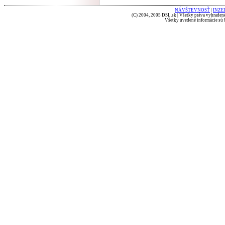
NÁVŠTEVNOSŤ
|
INZE
(C) 2004, 2005 DSL.sk | Všetky práva vyhradené
Všetky uvedené informácie sú b