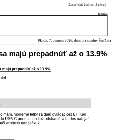
Za poslednú hodinu: 19 meraní
inzercia
Piatok, 7. augusta 2026, dnes má meniny
Štefánia
sa majú prepadnúť až o 13.9%
a majú prepadnúť až o 13.9%
ateľ
.
8
ko mám, moderné telky sa dajú ovládať cez BT. Keď
 do USB-C portu, a ten tiež odstrániš, a budeš nabíjať
máš wireless nabíjačku?