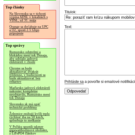
Top články
Titulok:
Na Slovensku sa v tichosti
vypína ADSL v lokalitách s
VDSL, už 31. mája
Text:
Orange sa doťahuje na UPC
a O2, spustí 2.5 Gbps
pripojenie
Top správy
Rumunsko odstrelmi a
blokádou mení tok Dunaja,
aby udržalo jadrovú
elektráreň v chode
Chrome sa bude
aktualizovať dvakrát
týždenne, v budúcnosti sa
bude aktualizovať bez
Prihláste sa
a povoľte si emailové notifiká
reštartov
Maďarsko jadrovú elektráreň
nakoniec kompletne
neodstavilo, Rumunsko mení
tok Dunaja
Slovensko.sk má opäť
technické problémy
Železnice znižujú kvôli teplu
rýchlosť iba na 50 km/h,
spôsobuje to meškanie
V Poľsku spustili takmer
gigawatthodinové úložisko,
z LiFePO4 článkov