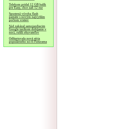
Telekom pridal 12 GB balík
pre Easy, chce zaň 12 eur
Spustená výroba flash
pamäte s novým najvyšším
počtom vrstiev
Súd zakázal samojazdiacim
Google taxíkom dobíjanie v
noci, rušili obyvateľov
Odštartovala nová séria
populárneho sci-fi Futurama