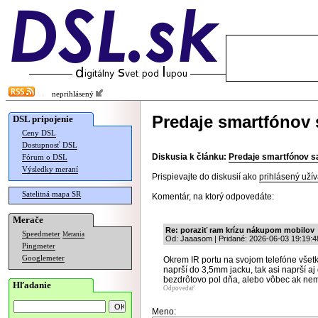
neprihlásený
Predaje smartfónov 
DSL pripojenie
Ceny DSL
Dostupnosť DSL
Diskusia k článku:
Predaje smartfónov s
Fórum o DSL
Výsledky meraní
Prispievajte do diskusií ako
prihlásený užív
Satelitná mapa SR
Komentár, na ktorý odpovedáte:
Merače
Re: poraziť ram krízu nákupom mobilov
Speedmeter
Merania
Od: Jaaasom | Pridané: 2026-06-03 19:19:4
Pingmeter
Googlemeter
Okrem IR portu na svojom telefóne všet
naprší do 3,5mm jacku, tak asi naprší aj
bezdrôtovo pol dňa, alebo vôbec ak ne
Hľadanie
Odpovedať
Meno: