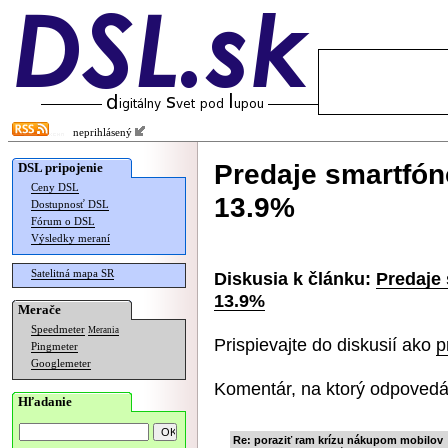
neprihlásený
Predaje smartfón
DSL pripojenie
Ceny DSL
13.9%
Dostupnosť DSL
Fórum o DSL
Výsledky meraní
Satelitná mapa SR
Diskusia k článku:
Predaje
13.9%
Merače
Speedmeter
Merania
Prispievajte do diskusií ako
p
Pingmeter
Googlemeter
Komentár, na ktorý odpovedá
Hľadanie
Re: poraziť ram krízu nákupom mobilov