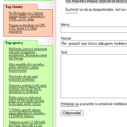
Od: Peter445 | Pridané: 2026-06-04 08:31:5
Top články
Šuchnúť sa dá aj elegantnejšie, než po d
Na Slovensku sa v tichosti
Odpovedať
vypína ADSL v lokalitách s
VDSL, už 31. mája
Meno:
Orange sa doťahuje na UPC
a O2, spustí 2.5 Gbps
pripojenie
Titulok:
Top správy
Maďarsko jadrovú elektráreň
nakoniec kompletne
Text:
neodstavilo, Rumunsko mení
tok Dunaja
Alza nasadila dve novinky,
jednu užitočnú a jednu
kontroverznú
Slovensko.sk má opäť
technické problémy
Železnice znižujú kvôli teplu
rýchlosť iba na 50 km/h,
spôsobuje to meškanie
Ďalšia jadrová elektráreň
južne od Slovenska musela
Prihláste sa
a povoľte si emailové notifiká
kvôli teplu znížiť výkon
V Poľsku spustili takmer
gigawatthodinové úložisko,
z LiFePO4 článkov
Telekom pridal 12 GB balík
pre Easy, chce zaň 12 eur