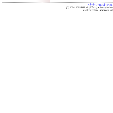
NÁVŠTEVNOSŤ
|
INZE
(C) 2004, 2005 DSL.sk | Všetky práva vyhradené
Všetky uvedené informácie sú b