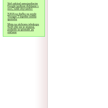
Súd zakázal samojazdiacim
Google taxíkom dobíjanie v
noci, rušili obyvateľov
NASA na diaľku na sonde
Voyager 2 úspešne znížila
spotrebu
Misia na záchranu teleskopu
Swift ešte nie je stratená,
podarilo sa spomaliť jej
otáčanie