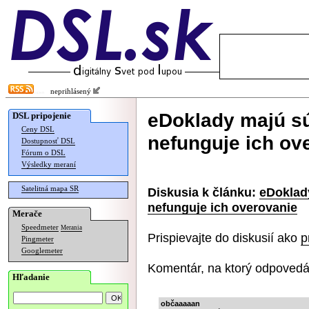
neprihlásený
eDoklady majú sú
DSL pripojenie
Ceny DSL
nefunguje ich ov
Dostupnosť DSL
Fórum o DSL
Výsledky meraní
Satelitná mapa SR
Diskusia k článku:
eDoklad
nefunguje ich overovanie
Merače
Speedmeter
Merania
Prispievajte do diskusií ako
p
Pingmeter
Googlemeter
Komentár, na ktorý odpovedá
Hľadanie
občaaaaan