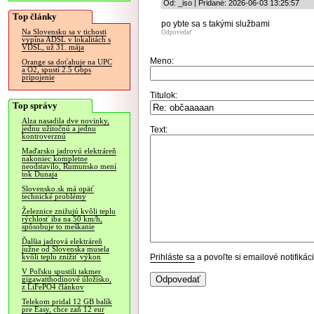
Od: _iso | Pridané: 2026-06-03 13:25:57
Top články
po ybte sa s takými službami
Na Slovensku sa v tichosti
Odpovedať
vypína ADSL v lokalitách s
VDSL, už 31. mája
Meno:
Orange sa doťahuje na UPC
a O2, spustí 2.5 Gbps
pripojenie
Titulok:
Top správy
Alza nasadila dve novinky,
jednu užitočnú a jednu
Text:
kontroverznú
Maďarsko jadrovú elektráreň
nakoniec kompletne
neodstavilo, Rumunsko mení
tok Dunaja
Slovensko.sk má opäť
technické problémy
Železnice znižujú kvôli teplu
rýchlosť iba na 50 km/h,
spôsobuje to meškanie
Ďalšia jadrová elektráreň
južne od Slovenska musela
Prihláste sa
a povoľte si emailové notifiká
kvôli teplu znížiť výkon
V Poľsku spustili takmer
gigawatthodinové úložisko,
z LiFePO4 článkov
Telekom pridal 12 GB balík
pre Easy, chce zaň 12 eur