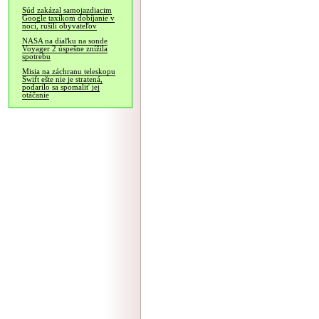
Súd zakázal samojazdiacim
Google taxíkom dobíjanie v
noci, rušili obyvateľov
NASA na diaľku na sonde
Voyager 2 úspešne znížila
spotrebu
Misia na záchranu teleskopu
Swift ešte nie je stratená,
podarilo sa spomaliť jej
otáčanie