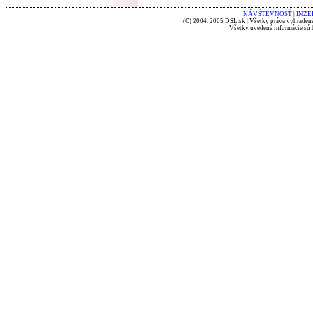
NÁVŠTEVNOSŤ
|
INZE
(C) 2004, 2005 DSL.sk | Všetky práva vyhradené
Všetky uvedené informácie sú b