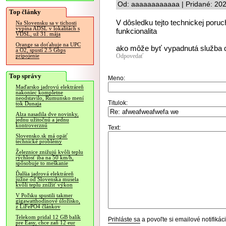
Od: aaaaaaaaaaaa | Pridané: 20
Top články
V dôsledku tejto technickej po
Na Slovensku sa v tichosti
vypína ADSL v lokalitách s
funkcionalita
VDSL, už 31. mája
Orange sa doťahuje na UPC
ako môže byť vypadnutá služba 
a O2, spustí 2.5 Gbps
Odpovedať
pripojenie
Top správy
Meno:
Maďarsko jadrovú elektráreň
nakoniec kompletne
neodstavilo, Rumunsko mení
Titulok:
tok Dunaja
Alza nasadila dve novinky,
jednu užitočnú a jednu
kontroverznú
Text:
Slovensko.sk má opäť
technické problémy
Železnice znižujú kvôli teplu
rýchlosť iba na 50 km/h,
spôsobuje to meškanie
Ďalšia jadrová elektráreň
južne od Slovenska musela
kvôli teplu znížiť výkon
V Poľsku spustili takmer
gigawatthodinové úložisko,
z LiFePO4 článkov
Telekom pridal 12 GB balík
Prihláste sa
a povoľte si emailové notifiká
pre Easy, chce zaň 12 eur