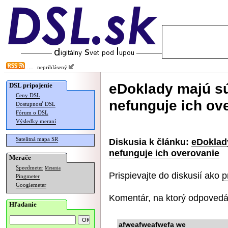
neprihlásený
eDoklady majú sú
DSL pripojenie
Ceny DSL
nefunguje ich ov
Dostupnosť DSL
Fórum o DSL
Výsledky meraní
Satelitná mapa SR
Diskusia k článku:
eDoklad
nefunguje ich overovanie
Merače
Speedmeter
Merania
Prispievajte do diskusií ako
p
Pingmeter
Googlemeter
Komentár, na ktorý odpovedá
Hľadanie
afweafweafwefa we