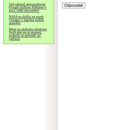
Súd zakázal samojazdiacim
Google taxíkom dobíjanie v
noci, rušili obyvateľov
NASA na diaľku na sonde
Voyager 2 úspešne znížila
spotrebu
Misia na záchranu teleskopu
Swift ešte nie je stratená,
podarilo sa spomaliť jej
otáčanie