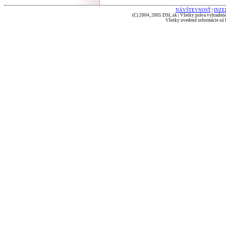
NÁVŠTEVNOSŤ
|
INZE
(C) 2004, 2005 DSL.sk | Všetky práva vyhradené
Všetky uvedené informácie sú b