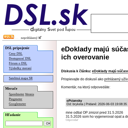
neprihlásený
eDoklady majú súčas
DSL pripojenie
Ceny DSL
ich overovanie
Dostupnosť DSL
Fórum o DSL
Výsledky meraní
Diskusia k článku:
eDoklady majú súčasne
Satelitná mapa SR
Prispievajte do diskusií ako
prihlásený užív
Komentár, na ktorý odpovedáte:
Merače
Speedmeter
Merania
Pingmeter
oPciansky
Googlemeter
Od: bryketa | Pridané: 2026-06-03 19:08:35
mne odtial OP zmizol pred 31.5.2026
Hľadanie
31.5.2026 som ho vygeneroval opat a 
Odpovedať