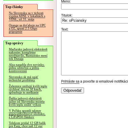
Meno:
Top články
Na Slovensku sa v tichosti
Titulok:
vypína ADSL v lokalitách s
VDSL, už 31. mája
Orange sa doťahuje na UPC
a O2, spustí 2.5 Gbps
Text:
pripojenie
Top správy
Maďarsko jadrovú elektráreň
nakoniec kompletne
neodstavilo, Rumunsko mení
tok Dunaja
Alza nasadila dve novinky,
jednu užitočnú a jednu
kontroverznú
Slovensko.sk má opäť
technické problémy
Prihláste sa
a povoľte si emailové notifiká
Železnice znižujú kvôli teplu
rýchlosť iba na 50 km/h,
spôsobuje to meškanie
Ďalšia jadrová elektráreň
južne od Slovenska musela
kvôli teplu znížiť výkon
V Poľsku spustili takmer
gigawatthodinové úložisko,
z LiFePO4 článkov
Telekom pridal 12 GB balík
pre Easy, chce zaň 12 eur