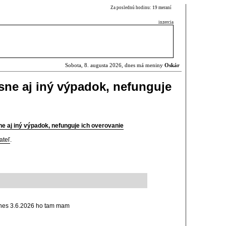
Za poslednú hodinu: 19 meraní
inzercia
Sobota, 8. augusta 2026, dnes má meniny
Oskár
ne aj iný výpadok, nefunguje
 aj iný výpadok, nefunguje ich overovanie
ateľ
.
dnes 3.6.2026 ho tam mam