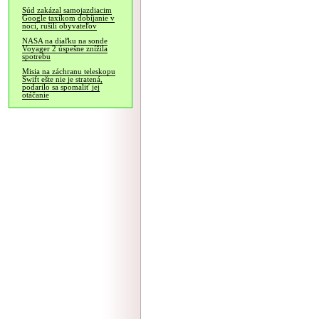
Súd zakázal samojazdiacim
Google taxíkom dobíjanie v
noci, rušili obyvateľov
NASA na diaľku na sonde
Voyager 2 úspešne znížila
spotrebu
Misia na záchranu teleskopu
Swift ešte nie je stratená,
podarilo sa spomaliť jej
otáčanie