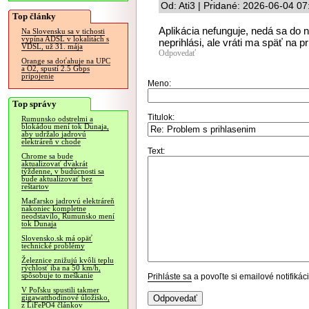
Od: Ati3 | Pridané: 2026-06-04 07
Top články
Aplikácia nefunguje, nedá sa do n
Na Slovensku sa v tichosti
vypína ADSL v lokalitách s
neprihlási, ale vráti ma späť na 
VDSL, už 31. mája
Odpovedať
Orange sa doťahuje na UPC
a O2, spustí 2.5 Gbps
pripojenie
Meno:
Top správy
Titulok:
Rumunsko odstrelmi a
blokádou mení tok Dunaja,
aby udržalo jadrovú
elektráreň v chode
Text:
Chrome sa bude
aktualizovať dvakrát
týždenne, v budúcnosti sa
bude aktualizovať bez
reštartov
Maďarsko jadrovú elektráreň
nakoniec kompletne
neodstavilo, Rumunsko mení
tok Dunaja
Slovensko.sk má opäť
technické problémy
Železnice znižujú kvôli teplu
rýchlosť iba na 50 km/h,
spôsobuje to meškanie
Prihláste sa
a povoľte si emailové notifiká
V Poľsku spustili takmer
gigawatthodinové úložisko,
z LiFePO4 článkov