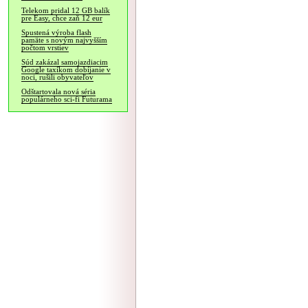
Telekom pridal 12 GB balík
pre Easy, chce zaň 12 eur
Spustená výroba flash
pamäte s novým najvyšším
počtom vrstiev
Súd zakázal samojazdiacim
Google taxíkom dobíjanie v
noci, rušili obyvateľov
Odštartovala nová séria
populárneho sci-fi Futurama