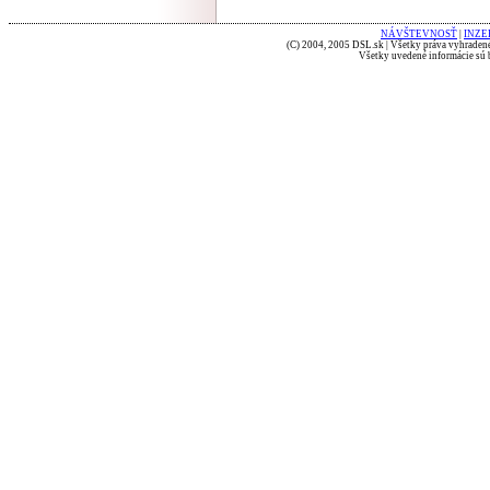
NÁVŠTEVNOSŤ
|
INZE
(C) 2004, 2005 DSL.sk | Všetky práva vyhradené
Všetky uvedené informácie sú b