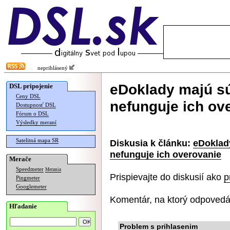
neprihlásený
eDoklady majú sú
DSL pripojenie
Ceny DSL
nefunguje ich ov
Dostupnosť DSL
Fórum o DSL
Výsledky meraní
Satelitná mapa SR
Diskusia k článku:
eDoklad
nefunguje ich overovanie
Merače
Speedmeter
Merania
Prispievajte do diskusií ako
p
Pingmeter
Googlemeter
Komentár, na ktorý odpovedá
Hľadanie
Problem s prihlasenim