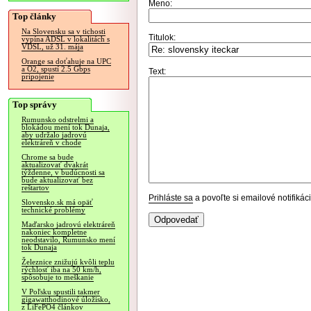
Meno:
Top články
Na Slovensku sa v tichosti
Titulok:
vypína ADSL v lokalitách s
VDSL, už 31. mája
Orange sa doťahuje na UPC
a O2, spustí 2.5 Gbps
Text:
pripojenie
Top správy
Rumunsko odstrelmi a
blokádou mení tok Dunaja,
aby udržalo jadrovú
elektráreň v chode
Chrome sa bude
aktualizovať dvakrát
týždenne, v budúcnosti sa
bude aktualizovať bez
reštartov
Prihláste sa
a povoľte si emailové notifiká
Slovensko.sk má opäť
technické problémy
Maďarsko jadrovú elektráreň
nakoniec kompletne
neodstavilo, Rumunsko mení
tok Dunaja
Železnice znižujú kvôli teplu
rýchlosť iba na 50 km/h,
spôsobuje to meškanie
V Poľsku spustili takmer
gigawatthodinové úložisko,
z LiFePO4 článkov