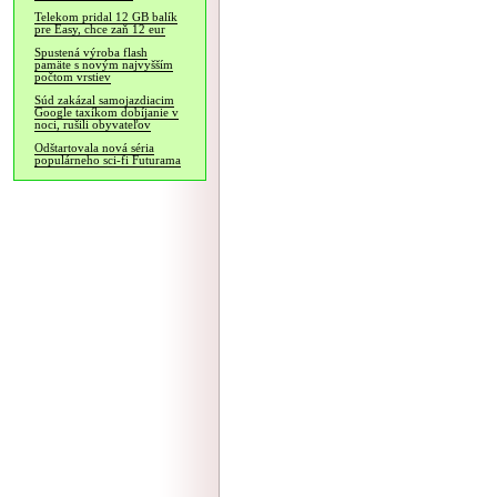
Telekom pridal 12 GB balík
pre Easy, chce zaň 12 eur
Spustená výroba flash
pamäte s novým najvyšším
počtom vrstiev
Súd zakázal samojazdiacim
Google taxíkom dobíjanie v
noci, rušili obyvateľov
Odštartovala nová séria
populárneho sci-fi Futurama