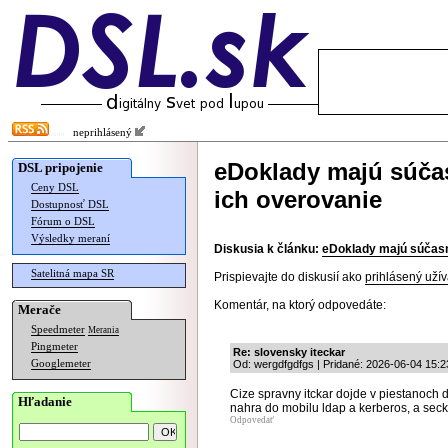
neprihlásený
eDoklady majú súčas
DSL pripojenie
Ceny DSL
ich overovanie
Dostupnosť DSL
Fórum o DSL
Výsledky meraní
Diskusia k článku:
eDoklady majú súčasne
Satelitná mapa SR
Prispievajte do diskusií ako
prihlásený užív
Komentár, na ktorý odpovedáte:
Merače
Speedmeter
Merania
Pingmeter
Re: slovensky iteckar
Googlemeter
Od: wergdfgdfgs | Pridané: 2026-06-04 15:2
Cize spravny itckar dojde v piestanoch 
Hľadanie
nahra do mobilu ldap a kerberos, a sec
Odpovedať