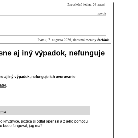
Za poslednú hodinu: 20 meraní
inzercia
Piatok, 7. augusta 2026, dnes má meniny
Štefánia
ne aj iný výpadok, nefunguje
 aj iný výpadok, nefunguje ich overovanie
ateľ
.
3:14
do knyznyce, pozica si odtal openssl a z jeho pomocu
ko bude fungovat, jag ma?