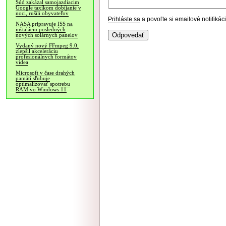
Súd zakázal samojazdiacim
Google taxíkom dobíjanie v
noci, rušili obyvateľov
Prihláste sa
a povoľte si emailové notifiká
NASA pripravuje ISS na
inštaláciu posledných
nových solárnych panelov
Vydaný nový FFmpeg 9.0,
zlepšil akceleráciu
profesionálnych formátov
videa
Microsoft v čase drahých
pamätí sľubuje
optimalizovať spotrebu
RAM vo Windows 11