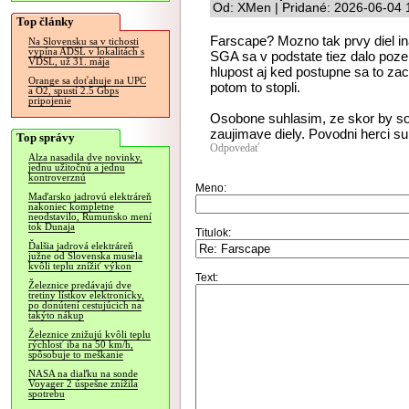
Od: XMen | Pridané: 2026-06-04 
Top články
Farscape? Mozno tak prvy diel ina
Na Slovensku sa v tichosti
vypína ADSL v lokalitách s
SGA sa v podstate tiez dalo poz
VDSL, už 31. mája
hlupost aj ked postupne sa to zac
Orange sa doťahuje na UPC
potom to stopli.
a O2, spustí 2.5 Gbps
pripojenie
Osobone suhlasim, ze skor by som
zaujimave diely. Povodni herci su 
Top správy
Odpovedať
Alza nasadila dve novinky,
jednu užitočnú a jednu
kontroverznú
Meno:
Maďarsko jadrovú elektráreň
nakoniec kompletne
neodstavilo, Rumunsko mení
tok Dunaja
Titulok:
Ďalšia jadrová elektráreň
južne od Slovenska musela
kvôli teplu znížiť výkon
Text:
Železnice predávajú dve
tretiny lístkov elektronicky,
po donútení cestujúcich na
takýto nákup
Železnice znižujú kvôli teplu
rýchlosť iba na 50 km/h,
spôsobuje to meškanie
NASA na diaľku na sonde
Voyager 2 úspešne znížila
spotrebu