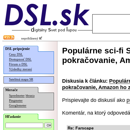
neprihlásený
Populárne sci-fi
DSL pripojenie
Ceny DSL
pokračovanie, Am
Dostupnosť DSL
Fórum o DSL
Výsledky meraní
Satelitná mapa SR
Diskusia k článku:
Populárn
pokračovanie, Amazon ho z
Merače
Speedmeter
Merania
Prispievajte do diskusií ako
p
Pingmeter
Googlemeter
Komentár, na ktorý odpovedá
Hľadanie
Re: Farscape