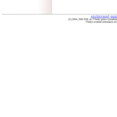
NÁVŠTEVNOSŤ
|
INZE
(C) 2004, 2005 DSL.sk | Všetky práva vyhradené
Všetky uvedené informácie sú b