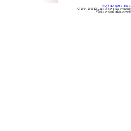
NÁVŠTEVNOSŤ
|
INZE
(C) 2004, 2005 DSL.sk | Všetky práva vyhradené
Všetky uvedené informácie sú b