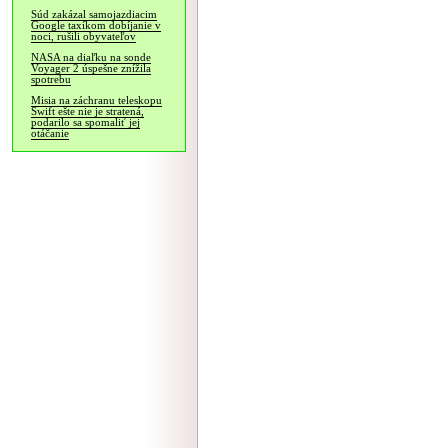
Súd zakázal samojazdiacim
Google taxíkom dobíjanie v
noci, rušili obyvateľov
NASA na diaľku na sonde
Voyager 2 úspešne znížila
spotrebu
Misia na záchranu teleskopu
Swift ešte nie je stratená,
podarilo sa spomaliť jej
otáčanie