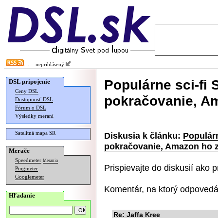
neprihlásený
Populárne sci-fi
DSL pripojenie
Ceny DSL
pokračovanie, Am
Dostupnosť DSL
Fórum o DSL
Výsledky meraní
Satelitná mapa SR
Diskusia k článku:
Populárn
pokračovanie, Amazon ho z
Merače
Speedmeter
Merania
Prispievajte do diskusií ako
p
Pingmeter
Googlemeter
Komentár, na ktorý odpovedá
Hľadanie
Re: Jaffa Kree