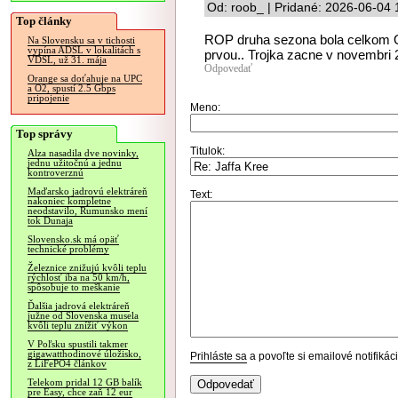
Od: roob_ | Pridané: 2026-06-04 
Top články
ROP druha sezona bola celkom O
Na Slovensku sa v tichosti
vypína ADSL v lokalitách s
prvou.. Trojka zacne v novembri 2
VDSL, už 31. mája
Odpovedať
Orange sa doťahuje na UPC
a O2, spustí 2.5 Gbps
pripojenie
Meno:
Top správy
Titulok:
Alza nasadila dve novinky,
jednu užitočnú a jednu
kontroverznú
Maďarsko jadrovú elektráreň
Text:
nakoniec kompletne
neodstavilo, Rumunsko mení
tok Dunaja
Slovensko.sk má opäť
technické problémy
Železnice znižujú kvôli teplu
rýchlosť iba na 50 km/h,
spôsobuje to meškanie
Ďalšia jadrová elektráreň
južne od Slovenska musela
kvôli teplu znížiť výkon
V Poľsku spustili takmer
gigawatthodinové úložisko,
Prihláste sa
a povoľte si emailové notifiká
z LiFePO4 článkov
Telekom pridal 12 GB balík
pre Easy, chce zaň 12 eur