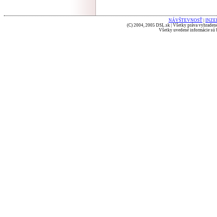
NÁVŠTEVNOSŤ
|
INZE
(C) 2004, 2005 DSL.sk | Všetky práva vyhradené
Všetky uvedené informácie sú b