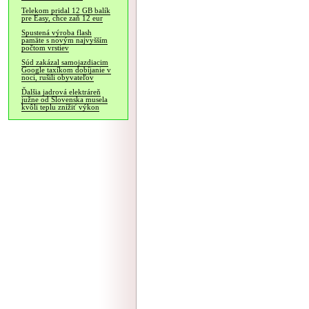
Telekom pridal 12 GB balík
pre Easy, chce zaň 12 eur
Spustená výroba flash
pamäte s novým najvyšším
počtom vrstiev
Súd zakázal samojazdiacim
Google taxíkom dobíjanie v
noci, rušili obyvateľov
Ďalšia jadrová elektráreň
južne od Slovenska musela
kvôli teplu znížiť výkon