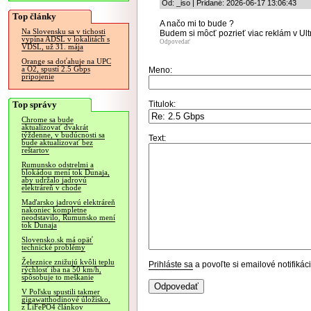
Od: _iso | Pridané: 2026-06-17 13:06:43
Top články
A načo mi to bude ?
Na Slovensku sa v tichosti
Budem si môcť pozrieť viac reklám v U
vypína ADSL v lokalitách s
Odpovedať
VDSL, už 31. mája
Orange sa doťahuje na UPC
a O2, spustí 2.5 Gbps
Meno:
pripojenie
Top správy
Titulok:
Chrome sa bude
aktualizovať dvakrát
týždenne, v budúcnosti sa
Text:
bude aktualizovať bez
reštartov
Rumunsko odstrelmi a
blokádou mení tok Dunaja,
aby udržalo jadrovú
elektráreň v chode
Maďarsko jadrovú elektráreň
nakoniec kompletne
neodstavilo, Rumunsko mení
tok Dunaja
Slovensko.sk má opäť
technické problémy
Železnice znižujú kvôli teplu
Prihláste sa
a povoľte si emailové notifiká
rýchlosť iba na 50 km/h,
spôsobuje to meškanie
V Poľsku spustili takmer
gigawatthodinové úložisko,
z LiFePO4 článkov