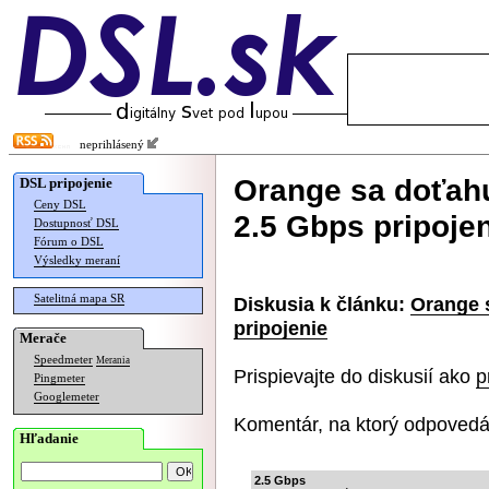
neprihlásený
Orange sa doťahu
DSL pripojenie
Ceny DSL
2.5 Gbps pripoje
Dostupnosť DSL
Fórum o DSL
Výsledky meraní
Satelitná mapa SR
Diskusia k článku:
Orange 
pripojenie
Merače
Speedmeter
Merania
Prispievajte do diskusií ako
p
Pingmeter
Googlemeter
Komentár, na ktorý odpovedá
Hľadanie
2.5 Gbps