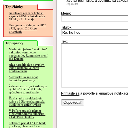
(ked sa rusili stlpy, a dvojlinky sa zakopa
Odpovedať
Top články
Na Slovensku sa v tichosti
Meno:
vypína ADSL v lokalitách s
VDSL, už 31. mája
Orange sa doťahuje na UPC
Titulok:
a O2, spustí 2.5 Gbps
pripojenie
Text:
Top správy
Maďarsko jadrovú elektráreň
nakoniec kompletne
neodstavilo, Rumunsko mení
tok Dunaja
Alza nasadila dve novinky,
jednu užitočnú a jednu
kontroverznú
Slovensko.sk má opäť
technické problémy
Železnice znižujú kvôli teplu
rýchlosť iba na 50 km/h,
spôsobuje to meškanie
Prihláste sa
a povoľte si emailové notifiká
Ďalšia jadrová elektráreň
južne od Slovenska musela
kvôli teplu znížiť výkon
V Poľsku spustili takmer
gigawatthodinové úložisko,
z LiFePO4 článkov
Telekom pridal 12 GB balík
pre Easy, chce zaň 12 eur