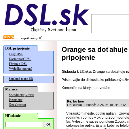
neprihlásený
Orange sa doťahuje 
DSL pripojenie
Ceny DSL
pripojenie
Dostupnosť DSL
Fórum o DSL
Výsledky meraní
Diskusia k článku:
Orange sa doťahuje na
Satelitná mapa SR
Prispievajte do diskusií ako
prihlásený užív
Komentár, na ktorý odpovedáte:
Merače
Speedmeter
Merania
Pingmeter
Re: ho hoo
Googlemeter
Od: eueuu | Pridané: 2026-06-18 01:19:42
V krajskom meste, optiku natiahli, zro
Hľadanie
rodinnych domov v okruhu 200m ponukaj
5g. Vytesujme sa, ze ponukaju 2,5gbit, 
celomestke optiky. Este aj keby tie tele