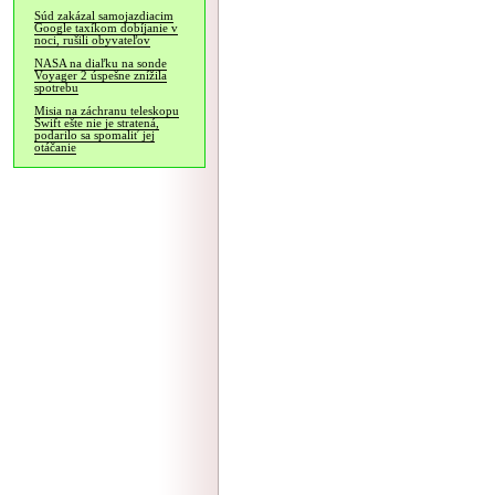
Súd zakázal samojazdiacim
Google taxíkom dobíjanie v
noci, rušili obyvateľov
NASA na diaľku na sonde
Voyager 2 úspešne znížila
spotrebu
Misia na záchranu teleskopu
Swift ešte nie je stratená,
podarilo sa spomaliť jej
otáčanie