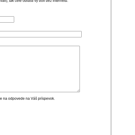
vali), tak cele oblasti vy boli bez internetu.
cie na odpovede na Váš príspevok.