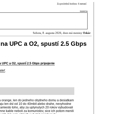
Za poslednú hodinu: 6 meraní
inzercia
Sobota, 8. augusta 2026, dnes má meniny
Oskár
na UPC a O2, spustí 2.5 Gbps
 UPC a O2, spustí 2.5 Gbps pripojenie
ateľ
.
vna orange, len do jedneho obytneho domu a desiatkam
u len dsl od 10 do 40mbit alebo drahe, nevyhodne
namiesto toho, aby za uplynulych 20 rokov vybudovali
fonne kable neboli za komunistov, sice ich potom menili