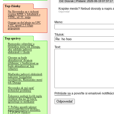
Od: Dosrak | Pridané: 2026-06-19 07:37:17
Top články
Krajske mesto? Nebud dosraty a napis a
Na Slovensku sa v tichosti
Odpovedať
vypína ADSL v lokalitách s
VDSL, už 31. mája
Meno:
Orange sa doťahuje na UPC
a O2, spustí 2.5 Gbps
pripojenie
Titulok:
Top správy
Rumunsko odstrelmi a
blokádou mení tok Dunaja,
Text:
aby udržalo jadrovú
elektráreň v chode
Chrome sa bude
aktualizovať dvakrát
týždenne, v budúcnosti sa
bude aktualizovať bez
reštartov
Maďarsko jadrovú elektráreň
nakoniec kompletne
neodstavilo, Rumunsko mení
tok Dunaja
Slovensko.sk má opäť
technické problémy
Prihláste sa
a povoľte si emailové notifiká
Železnice znižujú kvôli teplu
rýchlosť iba na 50 km/h,
spôsobuje to meškanie
V Poľsku spustili takmer
gigawatthodinové úložisko,
z LiFePO4 článkov