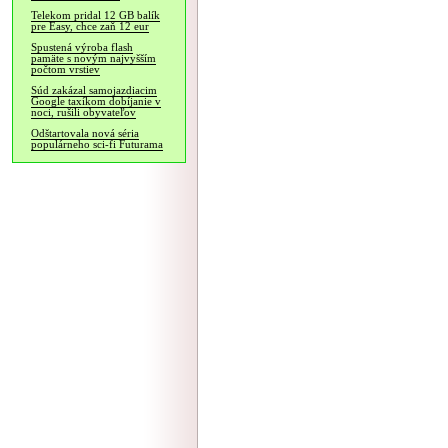
Telekom pridal 12 GB balík
pre Easy, chce zaň 12 eur
Spustená výroba flash
pamäte s novým najvyšším
počtom vrstiev
Súd zakázal samojazdiacim
Google taxíkom dobíjanie v
noci, rušili obyvateľov
Odštartovala nová séria
populárneho sci-fi Futurama