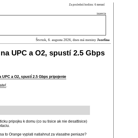
Za poslednú hodinu: 6 meraní
inzercia
Štvrtok, 6. augusta 2026, dnes má meniny
Jozefína
na UPC a O2, spustí 2.5 Gbps
 UPC a O2, spustí 2.5 Gbps pripojenie
ateľ
.
ticku pripojku k domu (co su tisice ak nie desattisice)
taciu.
sa to Orange vyplati natiahnut za vlasatne peniaze?