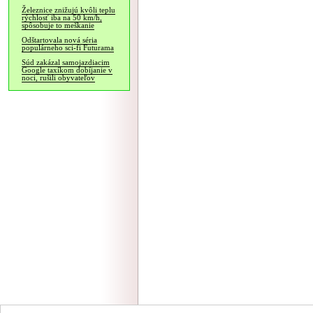
Železnice znižujú kvôli teplu
rýchlosť iba na 50 km/h,
spôsobuje to meškanie
Odštartovala nová séria
populárneho sci-fi Futurama
Súd zakázal samojazdiacim
Google taxíkom dobíjanie v
noci, rušili obyvateľov
NÁVŠTEVNOSŤ
|
INZE