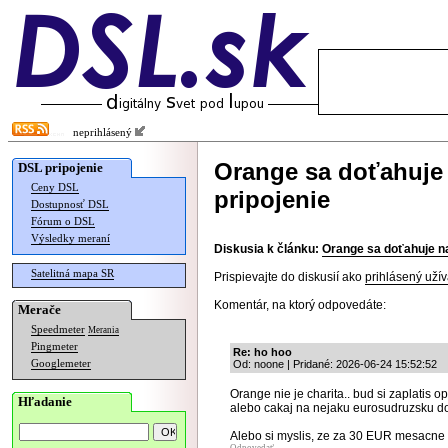
neprihlásený
Orange sa doťahuje 
DSL pripojenie
Ceny DSL
pripojenie
Dostupnosť DSL
Fórum o DSL
Výsledky meraní
Diskusia k článku:
Orange sa doťahuje na
Satelitná mapa SR
Prispievajte do diskusií ako
prihlásený užív
Komentár, na ktorý odpovedáte:
Merače
Speedmeter
Merania
Pingmeter
Re: ho hoo
Googlemeter
Od: noone | Pridané: 2026-06-24 15:52:52
Orange nie je charita.. bud si zaplatis op
Hľadanie
alebo cakaj na nejaku eurosudruzsku do
Alebo si myslis, ze za 30 EUR mesacne 