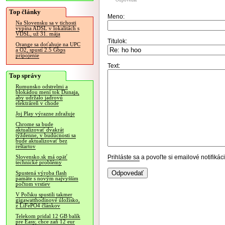
Odpovedať
Top články
Meno:
Na Slovensku sa v tichosti
vypína ADSL v lokalitách s
VDSL, už 31. mája
Titulok:
Orange sa doťahuje na UPC
a O2, spustí 2.5 Gbps
pripojenie
Text:
Top správy
Rumunsko odstrelmi a
blokádou mení tok Dunaja,
aby udržalo jadrovú
elektráreň v chode
Joj Play výrazne zdražuje
Chrome sa bude
aktualizovať dvakrát
týždenne, v budúcnosti sa
bude aktualizovať bez
reštartov
Prihláste sa
a povoľte si emailové notifiká
Slovensko.sk má opäť
technické problémy
Spustená výroba flash
pamäte s novým najvyšším
počtom vrstiev
V Poľsku spustili takmer
gigawatthodinové úložisko,
z LiFePO4 článkov
Telekom pridal 12 GB balík
pre Easy, chce zaň 12 eur