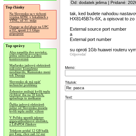
Od: dodatek jelima | Pridané: 20
Top články
tak, ked budete nahodou nastavov
Na Slovensku sa v tichosti
vypína ADSL v lokalitách s
HX8145B7s-6X, a opisovat to zo 
VDSL, už 31. mája
Orange sa doťahuje na UPC
External source port number
a O2, spustí 2.5 Gbps
a
pripojenie
External port number
Top správy
su oproti 1Gb huawei routeru vyme
Alza nasadila dve novinky,
Odpovedať
jednu užitočnú a jednu
kontroverznú
Maďarsko jadrovú elektráreň
Meno:
nakoniec kompletne
neodstavilo, Rumunsko mení
tok Dunaja
Slovensko.sk má opäť
Titulok:
technické problémy
Železnice znižujú kvôli teplu
rýchlosť iba na 50 km/h,
Text:
spôsobuje to meškanie
Ďalšia jadrová elektráreň
južne od Slovenska musela
kvôli teplu znížiť výkon
V Poľsku spustili takmer
gigawatthodinové úložisko,
z LiFePO4 článkov
Telekom pridal 12 GB balík
pre Easy, chce zaň 12 eur