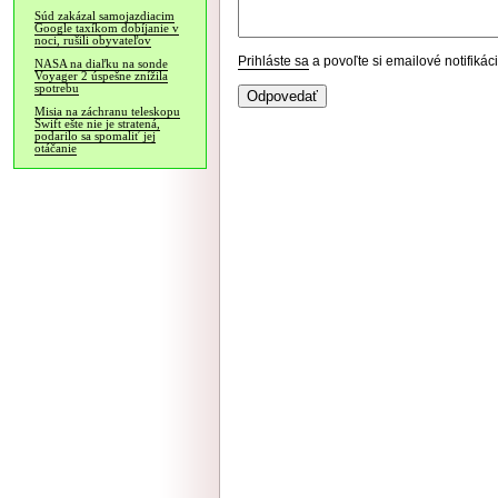
Súd zakázal samojazdiacim
Google taxíkom dobíjanie v
noci, rušili obyvateľov
Prihláste sa
a povoľte si emailové notifiká
NASA na diaľku na sonde
Voyager 2 úspešne znížila
spotrebu
Misia na záchranu teleskopu
Swift ešte nie je stratená,
podarilo sa spomaliť jej
otáčanie