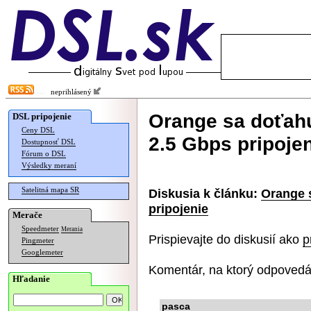
neprihlásený
Orange sa doťahu
DSL pripojenie
Ceny DSL
2.5 Gbps pripoje
Dostupnosť DSL
Fórum o DSL
Výsledky meraní
Satelitná mapa SR
Diskusia k článku:
Orange 
pripojenie
Merače
Speedmeter
Merania
Prispievajte do diskusií ako
p
Pingmeter
Googlemeter
Komentár, na ktorý odpovedá
Hľadanie
pasca