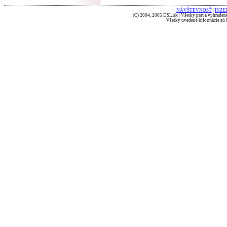
NÁVŠTEVNOSŤ
|
INZE
(C) 2004, 2005 DSL.sk | Všetky práva vyhradené
Všetky uvedené informácie sú b