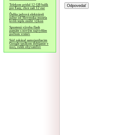
Telekom pridal 12 GB balík
pre Easy, chce zaň 12 eur
Ďalšia jadrová elektráreň
južne od Slovenska musela
kvôli teplu znížiť výkon
Spustená výroba flash
pamäte s novým najvyšším
počtom vrstiev
Súd zakázal samojazdiacim
Google taxíkom dobíjanie v
noci, rušili obyvateľov