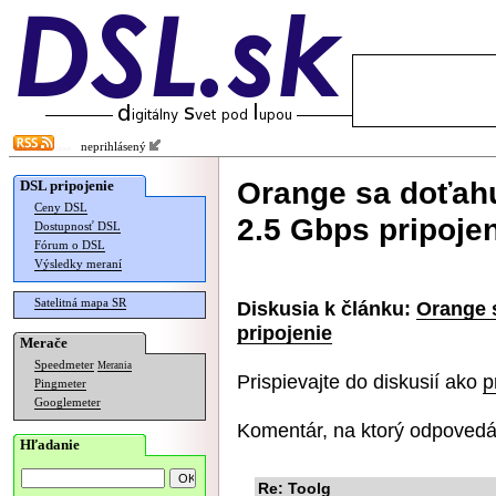
neprihlásený
Orange sa doťahu
DSL pripojenie
Ceny DSL
2.5 Gbps pripoje
Dostupnosť DSL
Fórum o DSL
Výsledky meraní
Satelitná mapa SR
Diskusia k článku:
Orange 
pripojenie
Merače
Speedmeter
Merania
Prispievajte do diskusií ako
p
Pingmeter
Googlemeter
Komentár, na ktorý odpovedá
Hľadanie
Re: Toolg