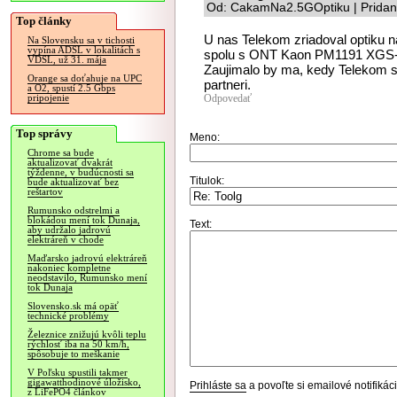
Od: CakamNa2.5GOptiku | Pridan
Top články
U nas Telekom zriadoval optiku n
Na Slovensku sa v tichosti
vypína ADSL v lokalitách s
spolu s ONT Kaon PM1191 XGS-
VDSL, už 31. mája
Zaujimalo by ma, kedy Telekom s
Orange sa doťahuje na UPC
partneri.
a O2, spustí 2.5 Gbps
Odpovedať
pripojenie
Top správy
Meno:
Chrome sa bude
aktualizovať dvakrát
týždenne, v budúcnosti sa
Titulok:
bude aktualizovať bez
reštartov
Rumunsko odstrelmi a
blokádou mení tok Dunaja,
Text:
aby udržalo jadrovú
elektráreň v chode
Maďarsko jadrovú elektráreň
nakoniec kompletne
neodstavilo, Rumunsko mení
tok Dunaja
Slovensko.sk má opäť
technické problémy
Železnice znižujú kvôli teplu
rýchlosť iba na 50 km/h,
spôsobuje to meškanie
V Poľsku spustili takmer
gigawatthodinové úložisko,
Prihláste sa
a povoľte si emailové notifiká
z LiFePO4 článkov