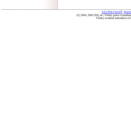
NÁVŠTEVNOSŤ
|
INZE
(C) 2004, 2005 DSL.sk | Všetky práva vyhradené
Všetky uvedené informácie sú b