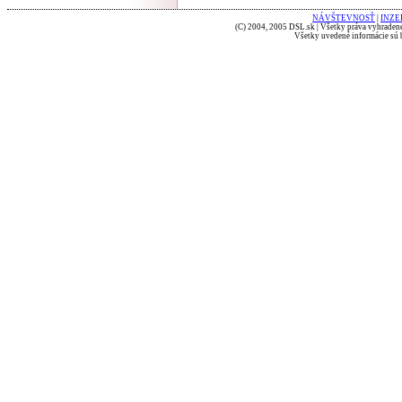
NÁVŠTEVNOSŤ
|
INZE
(C) 2004, 2005 DSL.sk | Všetky práva vyhradené
Všetky uvedené informácie sú b