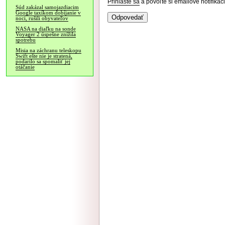
Prihláste sa
a povoľte si emailové notifiká
Súd zakázal samojazdiacim
Google taxíkom dobíjanie v
noci, rušili obyvateľov
NASA na diaľku na sonde
Voyager 2 úspešne znížila
spotrebu
Misia na záchranu teleskopu
Swift ešte nie je stratená,
podarilo sa spomaliť jej
otáčanie