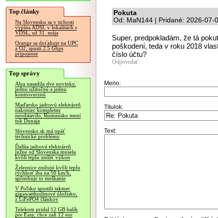
Top články
Pokuta
Od: MaN144 | Pridané: 2026-07-0
Na Slovensku sa v tichosti
vypína ADSL v lokalitách s
VDSL, už 31. mája
Super, predpokladám, že tá pokut
Orange sa doťahuje na UPC
poškodení, teda v roku 2018 vlas
a O2, spustí 2.5 Gbps
číslo účtu?
pripojenie
Odpovedať
Top správy
Meno:
Alza nasadila dve novinky,
jednu užitočnú a jednu
kontroverznú
Maďarsko jadrovú elektráreň
Titulok:
nakoniec kompletne
neodstavilo, Rumunsko mení
tok Dunaja
Text:
Slovensko.sk má opäť
technické problémy
Ďalšia jadrová elektráreň
južne od Slovenska musela
kvôli teplu znížiť výkon
Železnice znižujú kvôli teplu
rýchlosť iba na 50 km/h,
spôsobuje to meškanie
V Poľsku spustili takmer
gigawatthodinové úložisko,
z LiFePO4 článkov
Telekom pridal 12 GB balík
pre Easy, chce zaň 12 eur