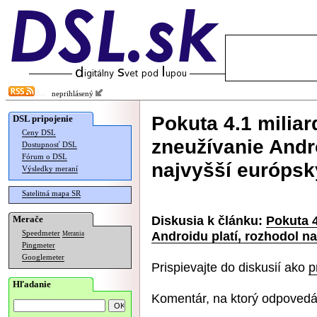
neprihlásený
Pokuta 4.1 miliar
DSL pripojenie
Ceny DSL
zneužívanie Andro
Dostupnosť DSL
Fórum o DSL
najvyšší európsk
Výsledky meraní
Satelitná mapa SR
Diskusia k článku:
Pokuta 4
Merače
Androidu platí, rozhodol n
Speedmeter
Merania
Pingmeter
Googlemeter
Prispievajte do diskusií ako
p
Hľadanie
Komentár, na ktorý odpovedá