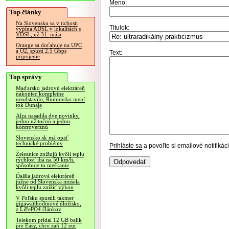
Meno:
Top články
Na Slovensku sa v tichosti
Titulok:
vypína ADSL v lokalitách s
VDSL, už 31. mája
Orange sa doťahuje na UPC
a O2, spustí 2.5 Gbps
Text:
pripojenie
Top správy
Maďarsko jadrovú elektráreň
nakoniec kompletne
neodstavilo, Rumunsko mení
tok Dunaja
Alza nasadila dve novinky,
jednu užitočnú a jednu
kontroverznú
Slovensko.sk má opäť
technické problémy
Prihláste sa
a povoľte si emailové notifiká
Železnice znižujú kvôli teplu
rýchlosť iba na 50 km/h,
spôsobuje to meškanie
Ďalšia jadrová elektráreň
južne od Slovenska musela
kvôli teplu znížiť výkon
V Poľsku spustili takmer
gigawatthodinové úložisko,
z LiFePO4 článkov
Telekom pridal 12 GB balík
pre Easy, chce zaň 12 eur