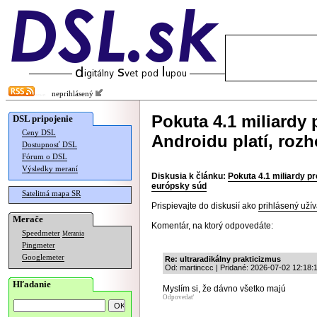
neprihlásený
Pokuta 4.1 miliardy
DSL pripojenie
Ceny DSL
Androidu platí, roz
Dostupnosť DSL
Fórum o DSL
Výsledky meraní
Diskusia k článku:
Pokuta 4.1 miliardy pr
európsky súd
Satelitná mapa SR
Prispievajte do diskusií ako
prihlásený užív
Merače
Komentár, na ktorý odpovedáte:
Speedmeter
Merania
Pingmeter
Googlemeter
Re: ultraradikálny prakticizmus
Od: martinccc | Pridané: 2026-07-02 12:18:
Hľadanie
Myslím si, že dávno všetko majú
Odpovedať