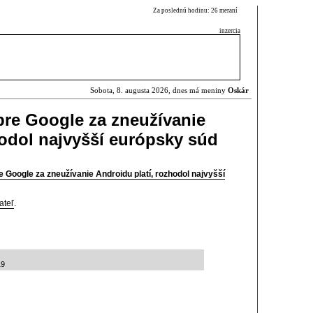
Za poslednú hodinu: 26 meraní
inzercia
Sobota, 8. augusta 2026, dnes má meniny
Oskár
 pre Google za zneužívanie
hodol najvyšší európsky súd
e Google za zneužívanie Androidu platí, rozhodol najvyšší
ateľ
.
19