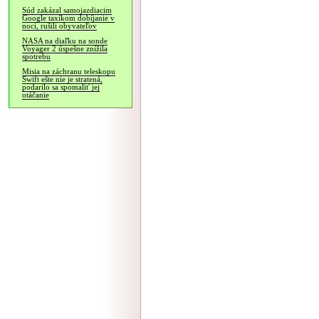
Súd zakázal samojazdiacim
Google taxíkom dobíjanie v
noci, rušili obyvateľov
NASA na diaľku na sonde
Voyager 2 úspešne znížila
spotrebu
Misia na záchranu teleskopu
Swift ešte nie je stratená,
podarilo sa spomaliť jej
otáčanie