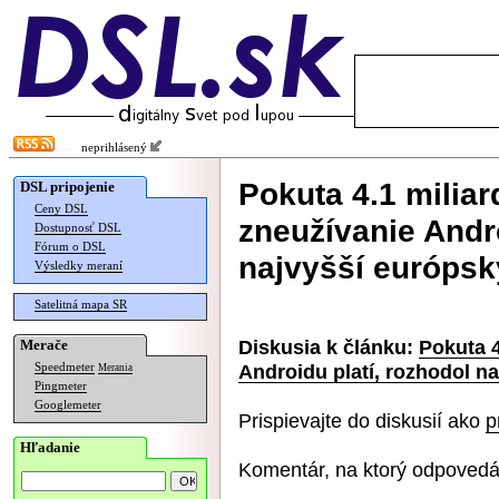
neprihlásený
Pokuta 4.1 miliar
DSL pripojenie
Ceny DSL
zneužívanie Andro
Dostupnosť DSL
Fórum o DSL
najvyšší európsk
Výsledky meraní
Satelitná mapa SR
Diskusia k článku:
Pokuta 4
Merače
Androidu platí, rozhodol n
Speedmeter
Merania
Pingmeter
Googlemeter
Prispievajte do diskusií ako
p
Hľadanie
Komentár, na ktorý odpovedá