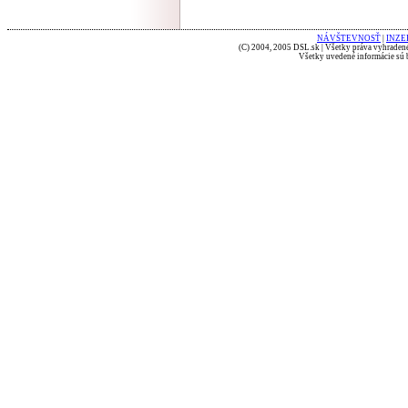
NÁVŠTEVNOSŤ
|
INZE
(C) 2004, 2005 DSL.sk | Všetky práva vyhradené
Všetky uvedené informácie sú b