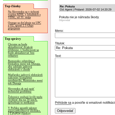
Top články
Re: Pokuta
Od: Agent | Pridané: 2026-07-02 14:20:29
Na Slovensku sa v tichosti
vypína ADSL v lokalitách s
Pokuta nie je náhrada škody.
VDSL, už 31. mája
Odpovedať
Orange sa doťahuje na UPC
a O2, spustí 2.5 Gbps
pripojenie
Meno:
Top správy
Titulok:
Chrome sa bude
aktualizovať dvakrát
týždenne, v budúcnosti sa
bude aktualizovať bez
reštartov
Text:
Rumunsko odstrelmi a
blokádou mení tok Dunaja,
aby udržalo jadrovú
elektráreň v chode
Maďarsko jadrovú elektráreň
nakoniec kompletne
neodstavilo, Rumunsko mení
tok Dunaja
Slovensko.sk má opäť
technické problémy
Železnice znižujú kvôli teplu
rýchlosť iba na 50 km/h,
Prihláste sa
a povoľte si emailové notifiká
spôsobuje to meškanie
V Poľsku spustili takmer
gigawatthodinové úložisko,
z LiFePO4 článkov