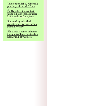
Telekom pridal 12 GB balík
pre Easy, chce zaň 12 eur
Ďalšia jadrová elektráreň
južne od Slovenska musela
kvôli teplu znížiť výkon
Spustená výroba flash
pamäte s novým najvyšším
počtom vrstiev
Súd zakázal samojazdiacim
Google taxíkom dobíjanie v
noci, rušili obyvateľov