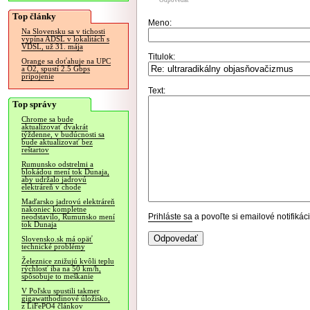
Odpovedať
Top články
Meno:
Na Slovensku sa v tichosti
vypína ADSL v lokalitách s
VDSL, už 31. mája
Titulok:
Orange sa doťahuje na UPC
a O2, spustí 2.5 Gbps
pripojenie
Text:
Top správy
Chrome sa bude
aktualizovať dvakrát
týždenne, v budúcnosti sa
bude aktualizovať bez
reštartov
Rumunsko odstrelmi a
blokádou mení tok Dunaja,
aby udržalo jadrovú
elektráreň v chode
Maďarsko jadrovú elektráreň
nakoniec kompletne
Prihláste sa
a povoľte si emailové notifiká
neodstavilo, Rumunsko mení
tok Dunaja
Slovensko.sk má opäť
technické problémy
Železnice znižujú kvôli teplu
rýchlosť iba na 50 km/h,
spôsobuje to meškanie
V Poľsku spustili takmer
gigawatthodinové úložisko,
z LiFePO4 článkov