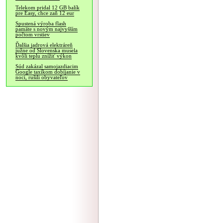
Telekom pridal 12 GB balík
pre Easy, chce zaň 12 eur
Spustená výroba flash
pamäte s novým najvyšším
počtom vrstiev
Ďalšia jadrová elektráreň
južne od Slovenska musela
kvôli teplu znížiť výkon
Súd zakázal samojazdiacim
Google taxíkom dobíjanie v
noci, rušili obyvateľov