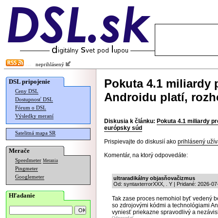
neprihlásený
Pokuta 4.1 miliardy
DSL pripojenie
Ceny DSL
Androidu platí, roz
Dostupnosť DSL
Fórum o DSL
Výsledky meraní
Diskusia k článku:
Pokuta 4.1 miliardy pr
európsky súd
Satelitná mapa SR
Prispievajte do diskusií ako
prihlásený užív
Merače
Komentár, na ktorý odpovedáte:
Speedmeter
Merania
Pingmeter
Googlemeter
ultraradikálny objasňovačizmus
Od: syntaxterrorXXX, . Y | Pridané: 2026-07
Hľadanie
Tak zase proces nemohiol byť vedený be
so zdrojovými kódmi a technológiami Andr
vyniesť priekazne spravodlivý a nezávis