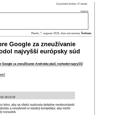
Za poslednú hodinu: 67 meraní
inzercia
Piatok, 7. augusta 2026, dnes má meniny
Štefánia
 pre Google za zneužívanie
hodol najvyšší európsky súd
e Google za zneužívanie Androidu platí, rozhodol najvyšší
ateľ
.
-02 18:13:19
z toho, aby sa všetci sudcovia detailne neoboznámili
oidu a nevytvorili si vlastný kompilátor, aby mohli
lý rozsudok.